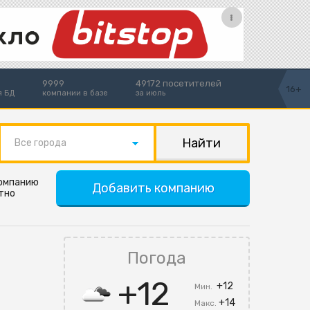
9999
49172 посетителей
16+
я БД
компании в базе
за июль
Все города
компанию
Добавить компанию
тно
Погода
+12
+12
Мин.
+14
Макс.