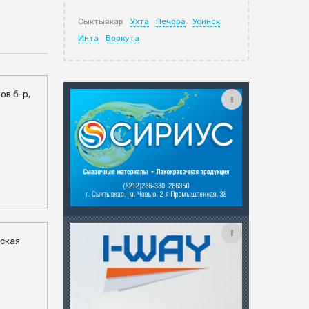
Сыктывкар
Ухта
Печора
Усинск
Инта
Воркута
ов б-р,
дская