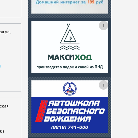
я ул.,
u
тская
00)