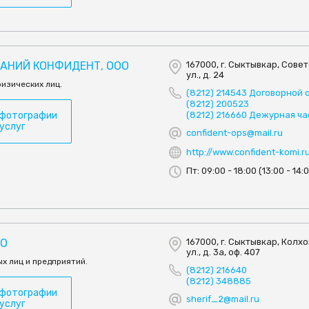
ПАНИЙ КОНФИДЕНТ, ООО
167000, г. Сыктывкар, Сове
ул., д. 24
изических лиц.
(8212) 214543 Договорной 
(8212) 200523
 фотографии
(8212) 216660 Дежурная ча
 услуг
confident-ops@mail.ru
http://www.confident-komi.r
Пт: 09:00 - 18:00 (13:00 - 14:
ОО
167000, г. Сыктывкар, Колх
ул., д. 3а, оф. 407
ых лиц и предприятий.
(8212) 216640
(8212) 348885
 фотографии
sherif_2@mail.ru
 услуг