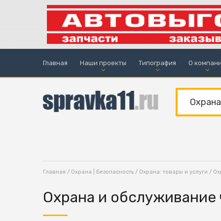
Главная
Наши проекты
Типография
О компан
Главная
/
Охрана | Безопасность
/
Охрана: товары и услуги
/ Ох
Охрана и обслуживание 