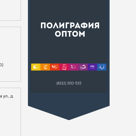
1
0)
 ул., д.