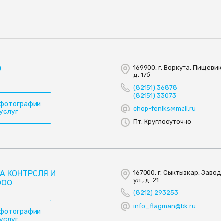
О
169900, г. Воркута, Пищевик
д. 17б
.
(82151) 36878
(82151) 33073
 фотографии
chop-feniks@mail.ru
 услуг
Пт: Круглосуточно
А КОНТРОЛЯ И
167000, г. Сыктывкар, Заво
ул., д. 21
ООО
(8212) 293253
info_flagman@bk.ru
 фотографии
 услуг