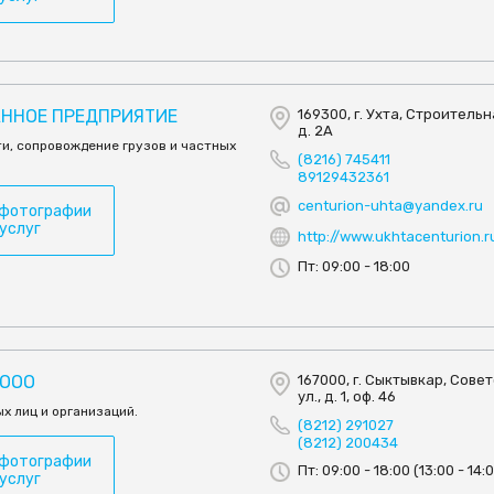
АННОЕ ПРЕДПРИЯТИЕ
169300, г. Ухта, Строительна
д. 2А
и, сопровождение грузов и частных
(8216) 745411
89129432361
centurion-uhta@yandex.ru
 фотографии
 услуг
http://www.ukhtacenturion.r
Пт: 09:00 - 18:00
 ООО
167000, г. Сыктывкар, Сове
ул., д. 1, оф. 46
ых лиц и организаций.
(8212) 291027
(8212) 200434
 фотографии
Пт: 09:00 - 18:00 (13:00 - 14:
 услуг