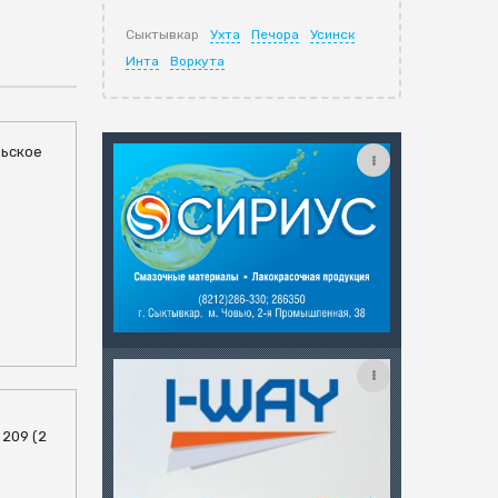
Сыктывкар
Ухта
Печора
Усинск
Инта
Воркута
льское
 209 (2