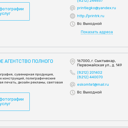
(8212) 244657
printlegko@yandex.ru
 фотографии
 услуг
http://printrk.ru
Вс: Выходной
Показать адреса
ОЕ АГЕНТСТВО ПОЛНОГО
167000, г. Сыктывкар,
Первомайская ул., д. 149
(8212) 201402
играфия, сувенирная продукция,
(8212) 440070
х конструкций, полиграфические
ая печать, дизайн рекламы, световая
eskomtet@mail.ru
Вс: Выходной
 фотографии
 услуг