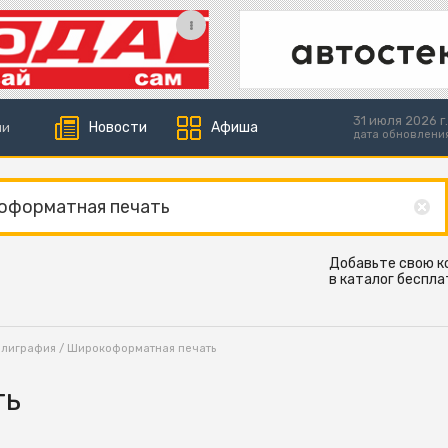
31 июля 2026 г.
Новости
Афиша
ии
дата обновлени
Добавьте свою 
в каталог беспла
олиграфия
/ Широкоформатная печать
ть