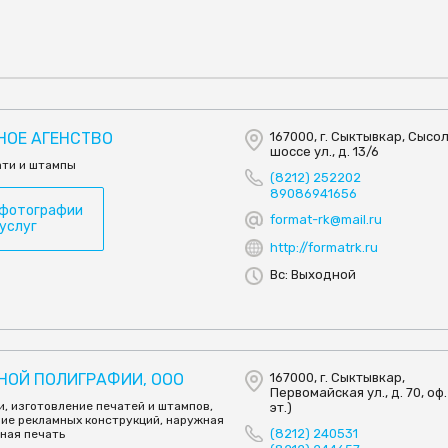
НОЕ АГЕНСТВО
167000, г. Сыктывкар, Сысо
шоссе ул., д. 13/6
ати и штампы
(8212) 252202
89086941656
 фотографии
format-rk@mail.ru
 услуг
http://formatrk.ru
Вс: Выходной
НОЙ ПОЛИГРАФИИ, ООО
167000, г. Сыктывкар,
Первомайская ул., д. 70, оф.
, изготовление печатей и штампов,
эт.)
ние рекламных конструкций, наружная
(8212) 240531
ная печать