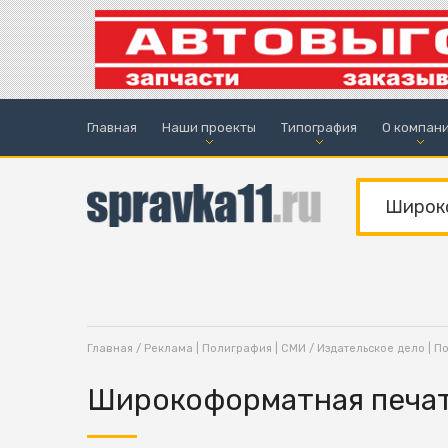
Главная
Наши проекты
Типография
О компан
Главная
/
Реклама | Полиграфия | СМИ
/
Издательское дело | П
Широкоформатная печа