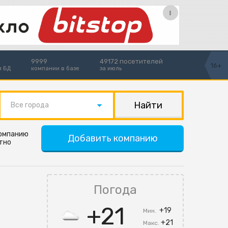
9999
49172 посетителей
16+
я БД
компании в базе
за июль
Все города
компанию
Добавить компанию
тно
Погода
+21
+19
Мин.
+21
Макс.