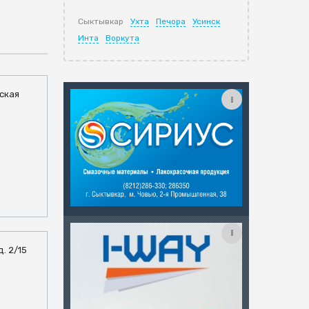
Сыктывкар
Ухта
Печора
Усинск
Инта
Воркута
тская
д. 2/15