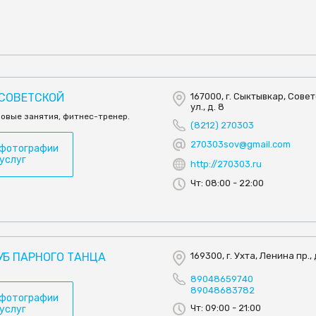
 СОВЕТСКОЙ
167000, г. Сыктывкар, Сове
ул., д. 8
повые занятия, фитнес-тренер.
(8212) 270303
270303sov@gmail.com
 фотографии
 услуг
http://270303.ru
Чт: 08:00 - 22:00
УБ ПАРНОГО ТАНЦА
169300, г. Ухта, Ленина пр., 
89048659740
89048683782
 фотографии
Чт: 09:00 - 21:00
 услуг