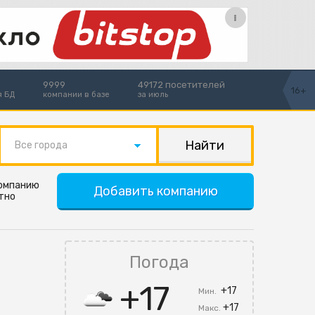
9999
49172 посетителей
16+
я БД
компании в базе
за июль
Все города
компанию
Добавить компанию
тно
Погода
+17
+17
Мин.
+17
Макс.