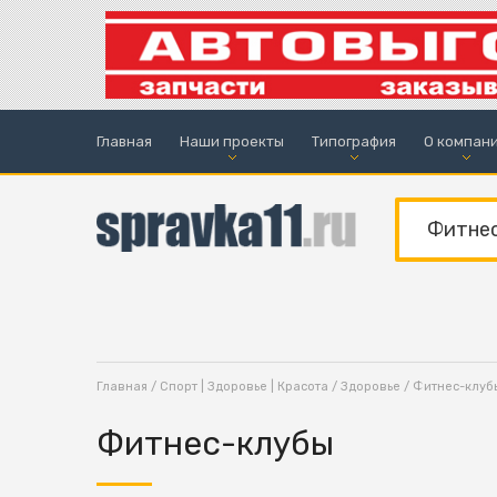
Главная
Наши проекты
Типография
О компан
Главная
/
Спорт | Здоровье | Красота
/
Здоровье
/ Фитнес-клуб
Фитнес-клубы