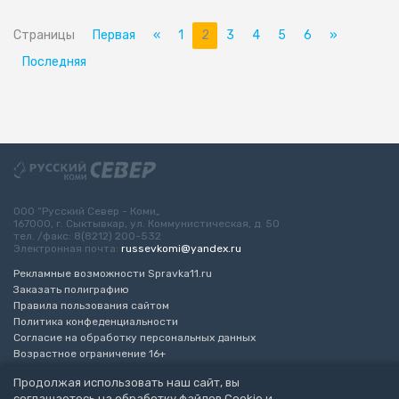
Страницы
Первая
«
1
2
3
4
5
6
»
Последняя
ООО “Русский Север - Коми„
167000, г. Сыктывкар, ул. Коммунистическая, д. 50
тел. /факс: 8(8212) 200-532
Электронная почта:
russevkomi@yandex.ru
Рекламные возможности Spravka11.ru
Заказать полиграфию
Правила пользования сайтом
Политика конфеденциальности
Согласие на обработку персональных данных
Возрастное ограничение 16+
Продолжая использовать наш сайт, вы
Разработка сайта
“ЭкспертБизнесГрупп”
соглашаетесь на обработку файлов Cookie и