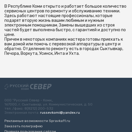
В Республике Коми открыто и работает большое количество
сервисных центров по ремонту и обслуживанию техники.
Здесь работают настоящие профессионалы, которые
подарят вторую жизнь вашим любимым и нужным
электронным помощникам. Замены вышедших из строя
частей будет выполнена быстро, с гарантией и доступно по
цене.
Причем в некоторых компаниях мастера готовы приехать к
вам домой или помочь с перевозкой аппаратуры в центр и
обратно. Отделения по ремонту есть в городах Сыктывкар,
Печора, Воркута, Усинск, Инта и Ухта.
ООО “Русский Север - Коми„
167000, г. Сыктывкар, ул. Коммунистическая, д. 50
тел. /факс: 8(8212) 200-532
Электронная почта:
russevkomi@yandex.ru
Рекламные возможности Spravka11.ru
Заказать полиграфию
Правила пользования сайтом