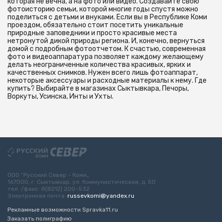
которая не вечна, а на фото или видео. Создавайте свою
фотоисторию семьи, которой многие годы спустя можно
поделиться с детьми и внуками. Если вы в Республике Коми
проездом, обязательно стоит посетить уникальные
природные заповедники и просто красивые места
нетронутой дикой природы региона. И, конечно, вернуться
домой с подробным фотоотчетом. К счастью, современная
фото и видеоаппаратура позволяет каждому желающему
делать неограниченные количества красивых, ярких и
качественных снимков. Нужен всего лишь фотоаппарат,
некоторые аксессуары и расходные материалы к нему. Где
купить? Выбирайте в магазинах Сыктывкара, Печоры,
Воркуты, Усинска, Инты и Ухты.
ООО “Русский Север - Коми„
167000, г. Сыктывкар, ул. Коммунистическая, д. 50
тел. /факс: 8(8212) 200-532
Электронная почта:
russevkomi@yandex.ru
Рекламные возможности Spravka11.ru
Заказать полиграфию