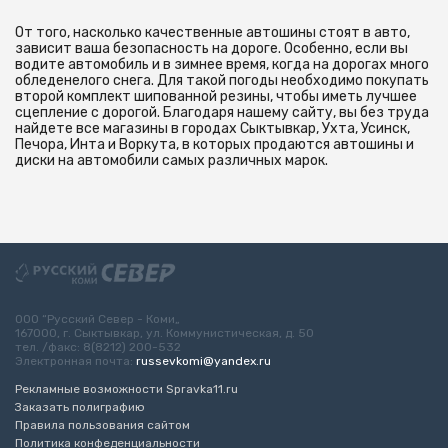
От того, насколько качественные автошины стоят в авто,
зависит ваша безопасность на дороге. Особенно, если вы
водите автомобиль и в зимнее время, когда на дорогах много
обледенелого снега. Для такой погоды необходимо покупать
второй комплект шипованной резины, чтобы иметь лучшее
сцепление с дорогой. Благодаря нашему сайту, вы без труда
найдете все магазины в городах Сыктывкар, Ухта, Усинск,
Печора, Инта и Воркута, в которых продаются автошины и
диски на автомобили самых различных марок.
ООО “Русский Север - Коми„
167000, г. Сыктывкар, ул. Коммунистическая, д. 50
тел. /факс: 8(8212) 200-532
Электронная почта:
russevkomi@yandex.ru
Рекламные возможности Spravka11.ru
Заказать полиграфию
Правила пользования сайтом
Политика конфеденциальности