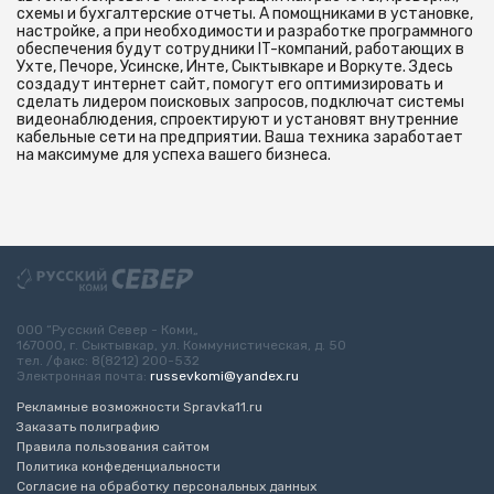
схемы и бухгалтерские отчеты. А помощниками в установке,
настройке, а при необходимости и разработке программного
обеспечения будут сотрудники IT-компаний, работающих в
Ухте, Печоре, Усинске, Инте, Сыктывкаре и Воркуте. Здесь
создадут интернет сайт, помогут его оптимизировать и
сделать лидером поисковых запросов, подключат системы
видеонаблюдения, спроектируют и установят внутренние
кабельные сети на предприятии. Ваша техника заработает
на максимуме для успеха вашего бизнеса.
ООО “Русский Север - Коми„
167000, г. Сыктывкар, ул. Коммунистическая, д. 50
тел. /факс: 8(8212) 200-532
Электронная почта:
russevkomi@yandex.ru
Рекламные возможности Spravka11.ru
Заказать полиграфию
Правила пользования сайтом
Политика конфеденциальности
Согласие на обработку персональных данных