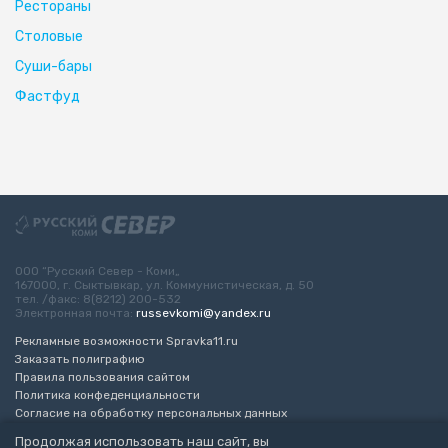
Рестораны
Столовые
Суши-бары
Фастфуд
ООО “Русский Север - Коми„
167000, г. Сыктывкар, ул. Коммунистическая, д. 50
тел. /факс: 8(8212) 200-532
Электронная почта:
russevkomi@yandex.ru
Рекламные возможности Spravka11.ru
Заказать полиграфию
Правила пользования сайтом
Политика конфеденциальности
Согласие на обработку персональных данных
Возрастное ограничение 16+
Продолжая использовать наш сайт, вы