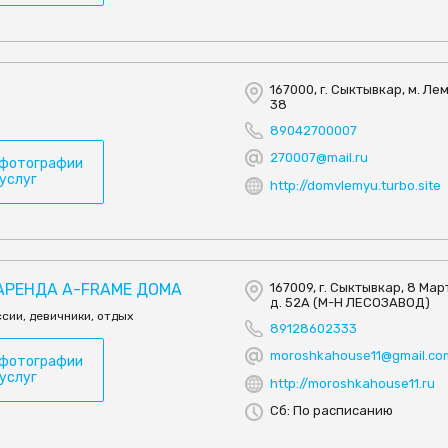
167000, г. Сыктывкар, м. Лем
38
89042700007
270007@mail.ru
 фотографии
 услуг
http://domvlemyu.turbo.site
АРЕНДА A-FRAME ДОМА
167009, г. Сыктывкар, 8 Март
д. 52А (М-Н ЛЕСОЗАВОД)
сии, девичники, отдых
89128602333
moroshkahouse11@gmail.co
 фотографии
 услуг
http://moroshkahouse11.ru
Сб: По расписанию