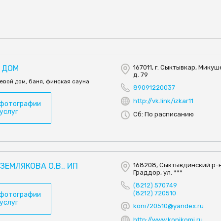
Й ДОМ
167011, г. Сыктывкар, Микуше
д. 79
евой дом, баня, финская сауна
89091220037
http://vk.link/izkar11
 фотографии
 услуг
Сб: По расписанию
ЗЕМЛЯКОВА О.В., ИП
168208, Сыктывдинский р-н
Граддор, ул. ***
(8212) 570749
(8212) 720510
 фотографии
 услуг
koni720510@yandex.ru
http://www.konikomi.ru