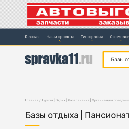
Главная
Наши проекты
Типография
О компан
Главная
/
Туризм | Отдых | Развлечения | Организация праздни
Базы отдыха | Пансиона