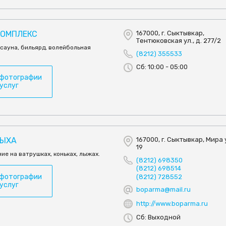
КОМПЛЕКС
167000, г. Сыктывкар,
Тентюковская ул., д. 277/2
 сауна, бильярд, волейбольная
(8212) 355533
Сб: 10:00 - 05:00
 фотографии
 услуг
ДЫХА
167000, г. Сыктывкар, Мира у
19
ние на ватрушках, коньках, лыжах.
(8212) 698350
(8212) 698514
 фотографии
(8212) 728552
 услуг
boparma@mail.ru
http://www.boparma.ru
Сб: Выходной