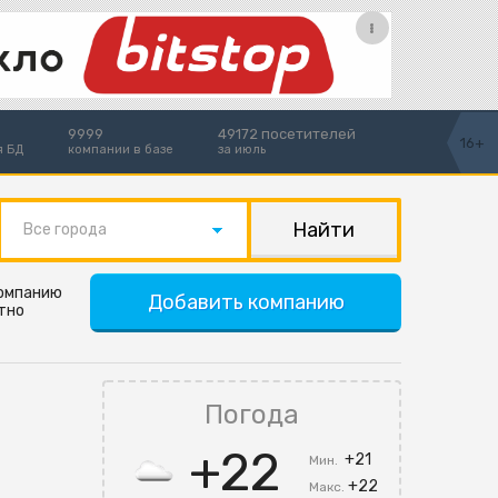
9999
49172 посетителей
16+
я БД
компании в базе
за июль
Все города
компанию
Добавить компанию
тно
Погода
+22
+21
Мин.
+22
Макс.