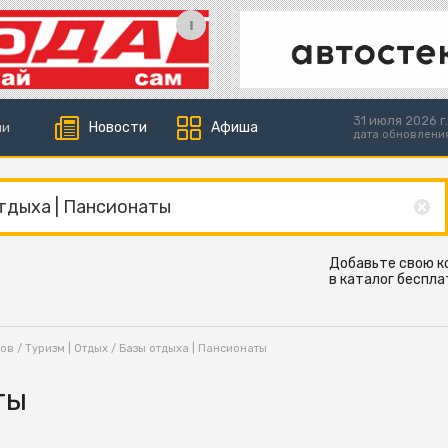
31 июля 2026 г.
Новости
Афиша
ии
дата обновлени
Добавьте свою 
в каталог беспла
ков
/
Туризм | Отдых
/ Базы отдыха | Пансионаты
ты