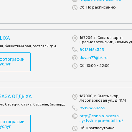
Сб: По расписанию
ДЫХА
167904, г. Сыктывкар, п.
Краснозатонский, Лемью ул.
ня, банкетный зал, гостевой дом.
89121464323
duvan77@bk.ru
 фотографии
 услуг
Сб: 10:00 - 22:00
 БАЗА ОТДЫХА
167000, г. Сыктывкар,
Лесопарковая ул., д. 11/4
и, беседки, сауна, бассейн, бильярд,
89128650335
http://lesnaia-skazka-
syktyvkar.pro-hotel1.ru/
 фотографии
 услуг
Сб: Круглосуточно