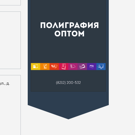
л., д.