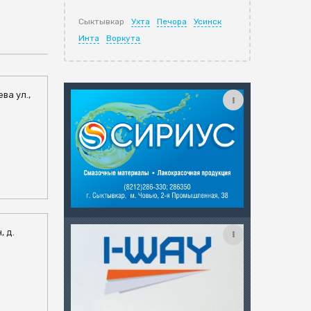
Сыктывкар
Ухта
Печора
Усинск
Инта
Воркута
ва ул.,
, д.