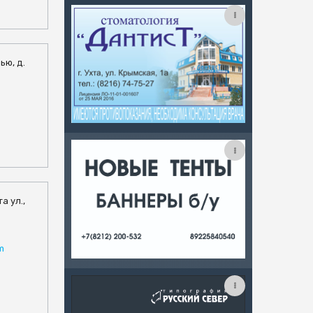
ью, д.
а ул.,
m