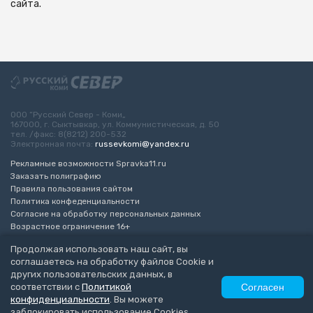
сайта.
ООО “Русский Север - Коми„
167000, г. Сыктывкар, ул. Коммунистическая, д. 50
тел. /факс: 8(8212) 200-532
Электронная почта:
russevkomi@yandex.ru
Рекламные возможности Spravka11.ru
Заказать полиграфию
Правила пользования сайтом
Политика конфеденциальности
Согласие на обработку персональных данных
Возрастное ограничение 16+
Продолжая использовать наш сайт, вы
Разработка сайта
“ЭкспертБизнесГрупп”
соглашаетесь на обработку файлов Cookie и
© 2010-2026 Русский Север - Коми
других пользовательских данных, в
соответствии с
Политикой
Согласен
конфиденциальности
. Вы можете
заблокировать использование Cookies