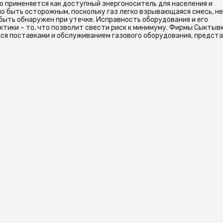
о применяется как доступный энергоноситель для населения и
 быть осторожным, поскольку газ легко взрывающаяся смесь, н
 быть обнаружен при утечке. Исправность оборудования и его
тики – то, что позволит свести риск к минимуму. Фирмы Сыктывк
еся поставками и обслуживанием газового оборудования, предст