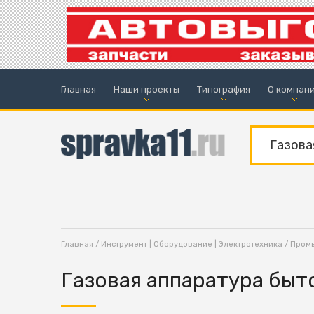
Главная
Наши проекты
Типография
О компан
Главная
/
Инструмент | Оборудование | Электротехника
/
Пром
Газовая аппаратура быт