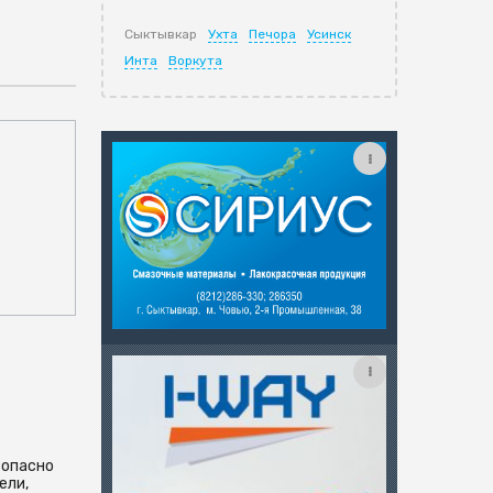
Сыктывкар
Ухта
Печора
Усинск
Инта
Воркута
зопасно
ели,