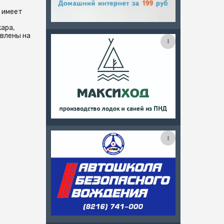
е имеет
ара,
авлены на