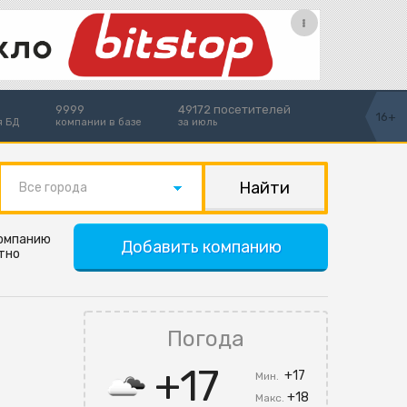
9999
49172 посетителей
16+
я БД
компании в базе
за июль
Все города
компанию
Добавить компанию
тно
Погода
+17
+17
Мин.
+18
Макс.