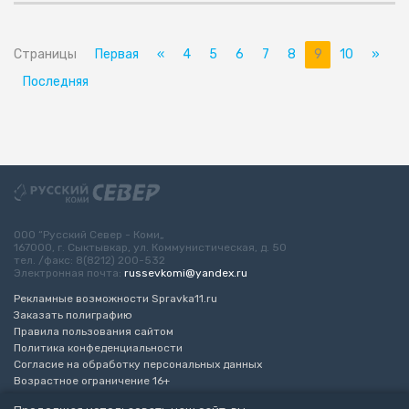
Страницы
Первая
«
4
5
6
7
8
9
10
»
Последняя
ООО “Русский Север - Коми„
167000, г. Сыктывкар, ул. Коммунистическая, д. 50
тел. /факс: 8(8212) 200-532
Электронная почта:
russevkomi@yandex.ru
Рекламные возможности Spravka11.ru
Заказать полиграфию
Правила пользования сайтом
Политика конфеденциальности
Согласие на обработку персональных данных
Возрастное ограничение 16+