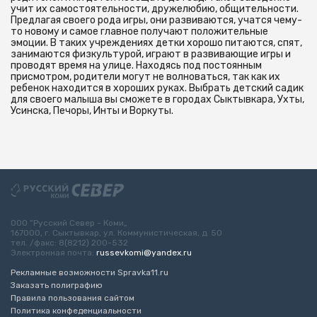
учит их самостоятельности, дружелюбию, общительности.
Предлагая своего рода игры, они развиваются, учатся чему-
то новому и самое главное получают положительные
эмоции. В таких учреждениях детки хорошо питаются, спят,
занимаются физкультурой, играют в развивающие игры и
проводят время на улице. Находясь под постоянным
присмотром, родители могут не волноваться, так как их
ребенок находится в хороших руках. Выбрать детский садик
для своего малыша вы сможете в городах Сыктывкара, Ухты,
Усинска, Печоры, Инты и Воркуты.
ООО “Русский Север - Коми„
167000, г. Сыктывкар, ул. Коммунистическая, д. 50
тел. /факс: 8(8212) 200-532
Электронная почта:
russevkomi@yandex.ru
Рекламные возможности Spravka11.ru
Заказать полиграфию
Правила пользования сайтом
Политика конфеденциальности