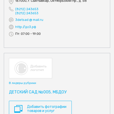
167000, г. Сыктывкар, Октябрьский пр., д. 58
(8212) 243653
(8212) 243653
3detsad @ mail.ru
http://дс3.рф
Пт: 07:00 - 19:00
В лидеры рубрики
ДЕТСКИЙ САД №005, МБДОУ
Добавить фотографии
товаров и услуг