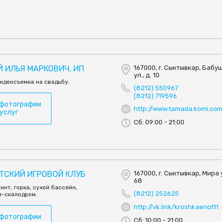
 ИЛЬЯ МАРКОВИЧ, ИП
167000, г. Сыктывкар, Баб
ул., д. 10
идеосъемка на свадьбу.
(8212) 550967
(8212) 719596
 фотографии
http://www.tamada.komi.co
 услуг
Сб: 09:00 - 21:00
ЕТСКИЙ ИГРОВОЙ КЛУБ
167000, г. Сыктывкар, Мира у
68
инт, горка, сухой бассейн,
(8212) 252625
и-скалодром.
http://vk.link/kroshkaenot11
 фотографии
Сб: 10:00 - 21:00