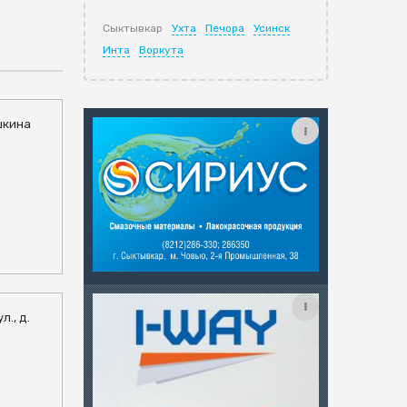
Сыктывкар
Ухта
Печора
Усинск
Инта
Воркута
ушкина
m
л., д.