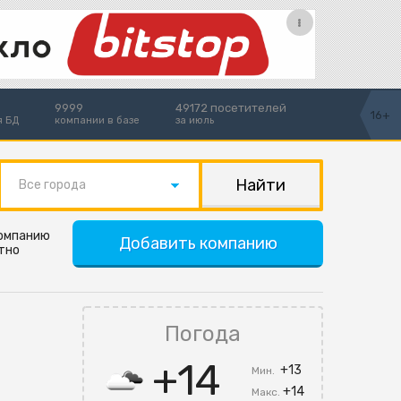
9999
49172 посетителей
16+
я БД
компании в базе
за июль
Все города
компанию
Добавить компанию
тно
Погода
+14
+13
Мин.
+14
Макс.