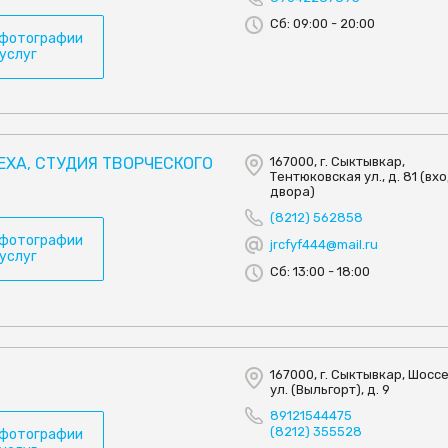
Сб: 09:00 - 20:00
 фотографии
 услуг
ЕХА, СТУДИЯ ТВОРЧЕСКОГО
167000, г. Сыктывкар,
Тентюковская ул., д. 81 (вх
двора)
(8212) 562858
 фотографии
jrcfyf444@mail.ru
 услуг
Сб: 13:00 - 18:00
167000, г. Сыктывкар, Шосс
ул. (Выльгорт), д. 9
89121544475
(8212) 355528
 фотографии