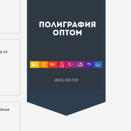
од со
ейная