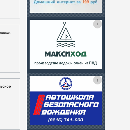
осская
льское