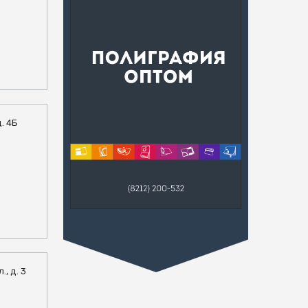
д. 4Б
., д. 3