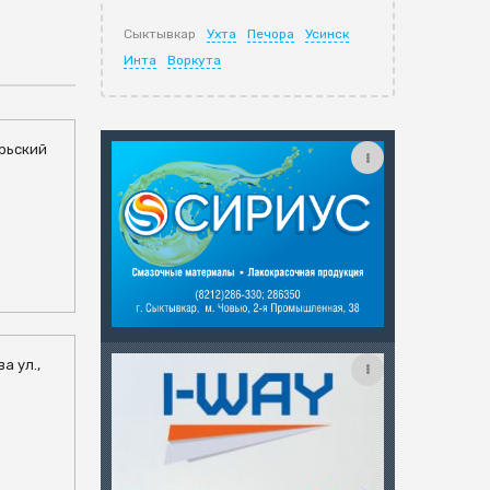
Сыктывкар
Ухта
Печора
Усинск
Инта
Воркута
брьский
а ул.,