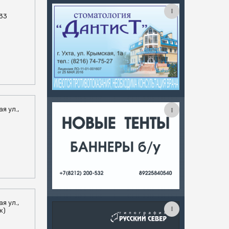
 33
я ул.,
я ул.,
ж)