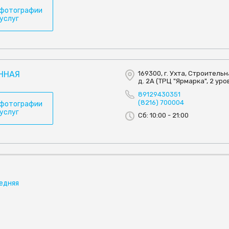
 фотографии
 услуг
ННАЯ
169300, г. Ухта, Строительна
д. 2А (ТРЦ "Ярмарка", 2 уро
89129430351
(8216) 700004
 фотографии
 услуг
Сб: 10:00 - 21:00
едняя