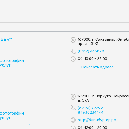
 ХАУС
167000, г. Сыктывкар, Октя
пр., д. 131/3
(8212) 465878
Сб: 10:00 - 22:00
 фотографии
 услуг
Показать адреса
169900, г. Воркута, Некрасов
д. 57А
(82151) 79292
89630234444
 фотографии
 услуг
http://блинбургер.рф
Сб: 12:00 - 20:00