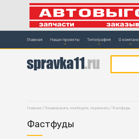
Главная
Наши проекты
Типография
О компан
Главная
/
Позавтракать, пообедать, поужинать
/ Фастфуды
Фастфуды