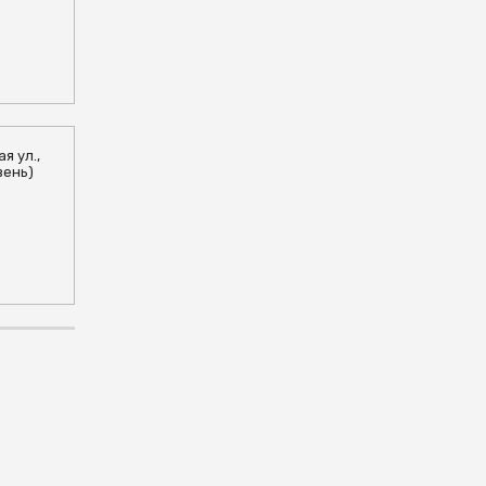
я ул.,
вень)