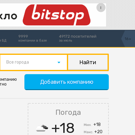
9999
49172 посетителей
16+
я БД
компании в базе
за июль
Все города
компанию
Добавить компанию
тно
Погода
+18
+18
Мин.
+20
Макс.