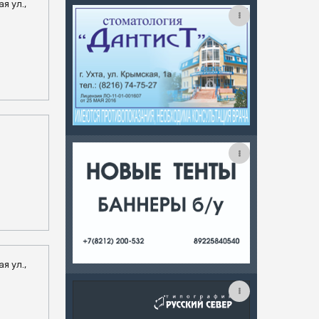
я ул.,
я ул.,