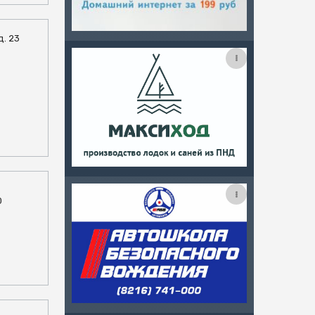
д. 23
0