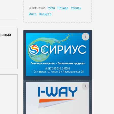
Сыктывкар
Ухта
Печора
Усинск
Инта
Воркута
брьский
а