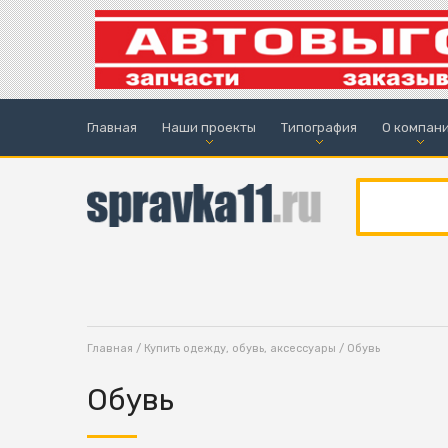
Главная
Наши проекты
Типография
О компан
Главная
/
Купить одежду, обувь, аксессуары
/ Обувь
Обувь