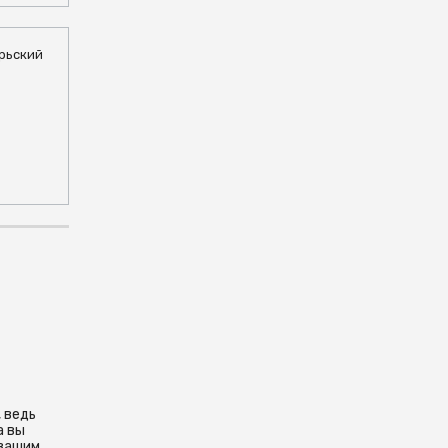
брьский
, ведь
а вы
 вашим