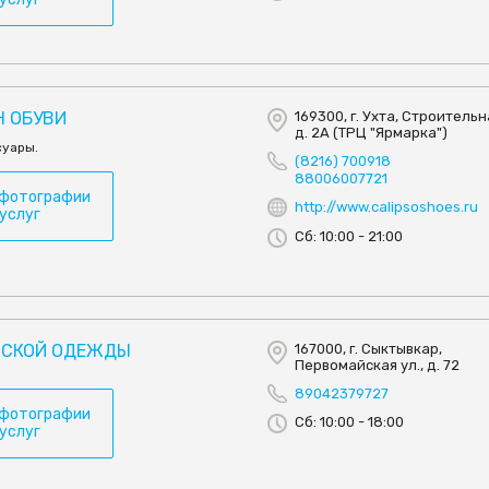
Н ОБУВИ
169300, г. Ухта, Строительна
д. 2А (ТРЦ "Ярмарка")
суары.
(8216) 700918
88006007721
 фотографии
http://www.calipsoshoes.ru
 услуг
Сб: 10:00 - 21:00
НСКОЙ ОДЕЖДЫ
167000, г. Сыктывкар,
Первомайская ул., д. 72
89042379727
 фотографии
Сб: 10:00 - 18:00
 услуг