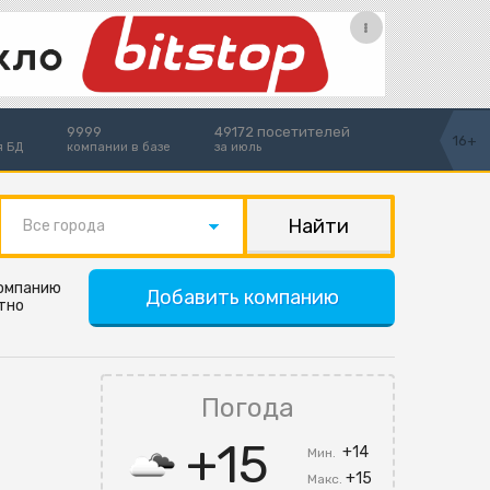
9999
49172 посетителей
16+
я БД
компании в базе
за июль
Все города
компанию
Добавить компанию
тно
Погода
+15
+14
Мин.
+15
Макс.