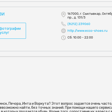
ВИ
167000, г. Сыктывкар, Октя
пр., д. 131/3
(8212) 239060
 фотографии
http://www.ecco-shoes.ru
 услуг
Сб: 10:00 - 22:00
инск, Печора, Инта и Воркута? Этот вопрос задается очень часто
невозможно найти, без точных знаний. При помощи нашего сервис
в которых продается обувь. Кроме того, сопоставив их адреса с