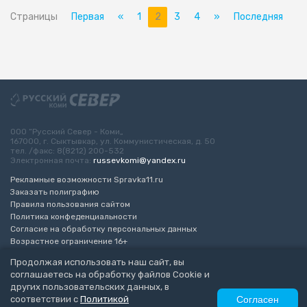
Страницы
Первая
«
1
2
3
4
»
Последняя
ООО “Русский Север - Коми„
167000, г. Сыктывкар, ул. Коммунистическая, д. 50
тел. /факс: 8(8212) 200-532
Электронная почта:
russevkomi@yandex.ru
Рекламные возможности Spravka11.ru
Заказать полиграфию
Правила пользования сайтом
Политика конфеденциальности
Согласие на обработку персональных данных
Возрастное ограничение 16+
Продолжая использовать наш сайт, вы
Разработка сайта
“ЭкспертБизнесГрупп”
соглашаетесь на обработку файлов Cookie и
© 2010-2026 Русский Север - Коми
других пользовательских данных, в
соответствии с
Политикой
Согласен