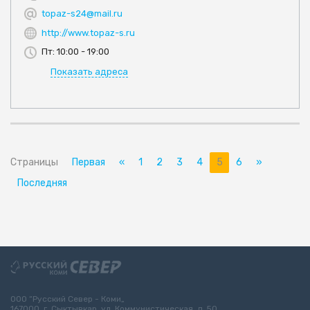
topaz-s24@mail.ru
http://www.topaz-s.ru
Пт: 10:00 - 19:00
Показать адреса
Страницы
Первая
«
1
2
3
4
5
6
»
Последняя
ООО “Русский Север - Коми„
167000, г. Сыктывкар, ул. Коммунистическая, д. 50