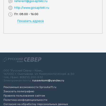
referent@gosapteki.ru
http://www.gosapteki.ru
Пт: 08:00 - 16:00
Показать адреса
ООО “Русский Север - Коми„
167000, г. Сыктывкар, ул. Коммунистическая, д. 50
тел. /факс: 8(8212) 200-532
Электронная почта:
russevkomi@yandex.ru
Рекламные возможности Spravka11.ru
Заказать полиграфию
Правила пользования сайтом
Политика конфеденциальности
Согласие на обработку персональных данных