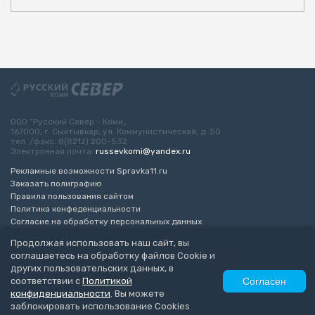
ООО “Русский Север - Коми„
167000, г. Сыктывкар, ул. Коммунистическая, д. 50
тел. /факс: 8(8212) 200-532
Электронная почта:
russevkomi@yandex.ru
Рекламные возможности Spravka11.ru
Заказать полиграфию
Правила пользования сайтом
Политика конфеденциальности
Согласие на обработку персональных данных
Возрастное ограничение 16+
Продолжая использовать наш сайт, вы
соглашаетесь на обработку файлов Cookie и
Разработка сайта
“ЭкспертБизнесГрупп”
других пользовательских данных, в
© 2010-2026 Русский Север - Коми
соответствии с
Политикой
Согласен
конфиденциальности
. Вы можете
заблокировать использование Cookies