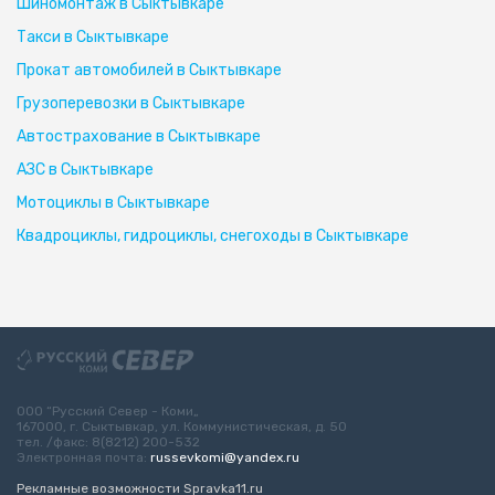
Шиномонтаж в Сыктывкаре
Такси в Сыктывкаре
Прокат автомобилей в Сыктывкаре
Грузоперевозки в Сыктывкаре
Автострахование в Сыктывкаре
АЗС в Сыктывкаре
Мотоциклы в Сыктывкаре
Квадроциклы, гидроциклы, снегоходы в Сыктывкаре
ООО “Русский Север - Коми„
167000, г. Сыктывкар, ул. Коммунистическая, д. 50
тел. /факс: 8(8212) 200-532
Электронная почта:
russevkomi@yandex.ru
Рекламные возможности Spravka11.ru