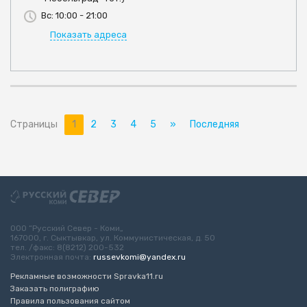
Вс: 10:00 - 21:00
Показать адреса
Страницы
1
2
3
4
5
»
Последняя
ООО “Русский Север - Коми„
167000, г. Сыктывкар, ул. Коммунистическая, д. 50
тел. /факс: 8(8212) 200-532
Электронная почта:
russevkomi@yandex.ru
Рекламные возможности Spravka11.ru
Заказать полиграфию
Правила пользования сайтом