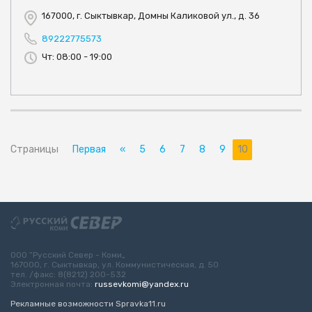
167000, г. Сыктывкар, Домны Каликовой ул., д. 36
89222775573
Чт: 08:00 - 19:00
Страницы
Первая
«
5
6
7
8
9
10
ООО “Русский Север - Коми„
167000, г. Сыктывкар, ул. Коммунистическая, д. 50
тел. /факс: 8(8212) 200-532
Электронная почта:
russevkomi@yandex.ru
Рекламные возможности Spravka11.ru