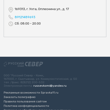
169313, г. Ухта, Оплеснина ул., д. 17
89121489693
Сб: 08:00 - 20:00
ООО “Русский Север - Коми„
167000, г. Сыктывкар, ул. Коммунистическая, д. 50
тел. /факс: 8(8212) 200-532
Электронная почта:
russevkomi@yandex.ru
Рекламные возможности Spravka11.ru
Заказать полиграфию
Правила пользования сайтом
Политика конфеденциальности