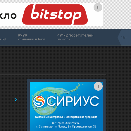
9999
49172 посетителей
16+
я БД
компании в базе
за июль
8
суббота, 8.08