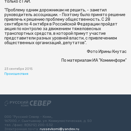
только с ГАИ.
"Проблему одним дорожникам не решить, - заметил
руководитель ассоциации. - Поэтому было принято решение
привлечь к решению проблему общественность. С 28
сентября по 4 октября в Российской Федерации пройдет
акция по контролю за движением тяжеловесных
транспортных средств, в которой примут участие
представители разных уровней власти, с привлечением
общественных организаций, депутатов".
Фото Ирины Кнутас
По материалам ИА "Комиинформ"
23 сентября 2015
Происшествия
ООО “Русский Север - Коми„
167000, г. Сыктывкар, ул. Коммунистическая, д. 50
тел. /факс: 8(8212) 200-532
Электронная почта:
russevkomi@yandex.ru