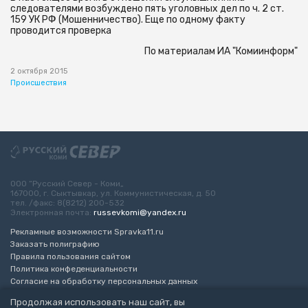
следователями возбуждено пять уголовных дел по ч. 2 ст.
159 УК РФ (Мошенничество). Еще по одному факту
проводится проверка
По материалам ИА "Комиинформ"
2 октября 2015
Происшествия
ООО “Русский Север - Коми„
167000, г. Сыктывкар, ул. Коммунистическая, д. 50
тел. /факс: 8(8212) 200-532
Электронная почта:
russevkomi@yandex.ru
Рекламные возможности Spravka11.ru
Заказать полиграфию
Правила пользования сайтом
Политика конфеденциальности
Согласие на обработку персональных данных
Возрастное ограничение 16+
Продолжая использовать наш сайт, вы