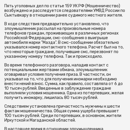
Пять уголовных дел по статье 159 УК РФ (Мошенничество)
возбуждено и расследуется следователями УМВД России по
Сыктывкару в отношении ранее судимого местного жителя.
В ходе следствия предварительно установлено, что
злоумышленник рассылал на произвольные номера
телефонов граждан, проживающих в различных регионах
Российской Федерации, смс-сообщения о выигрыше
автомобиля марки "Мазда". В смс-сообщении обязательно
указывался номер контактного телефона. Расчет был на то,
что некоторые граждане, получившие смс, перезвонят по
указанному номеру телефона. Так и происходило.
Во время телефонного разговора, наладив контакт с
потенциальными жертвами обмана, злоумышленник
оговаривал условия получения приза. В частности, он
указывал на то, что для получения иномарки необходимо
внести некий взнос. Сумма, как правило, составляла от 6 до
10 тысяч рублей. Введенные в заблуждение граждане
выполняли условия мошенника. Одна из потерпевших, желая
получить иномарку, лишилась 80 тысяч рублей.
Следствием установлена причастность мужчины к шести
фактам мошенничества. Общая сумма ущерба превышает
100 тысяч рублей. Среди потерпевших, в основном, жители
Иркутской и Магаданской областей.
В настоящее время в отношении злоумышленника