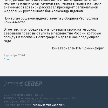
многие из наших спортсменов выступали впервые на таких
значимых стартах", - рассказал президент региональной
Федерации рукопашного боя Александр Жданов.
По итогам общекомандного зачета у сборной Республики
Коми 4 место.
Отметим, что победители и призеры в своих категориях
завоевали право выступить в первенстве России, которые
пройдут в Москве и Волгограде в марте и мае следующего
года.
По материалам ИА "Комиинформ"
9 декабря 2024
Спорт
ООО “Русский Север - Коми„
167000, г. Сыктывкар, ул. Коммунистическая, д. 50
тел. /факс: 8(8212) 200-532
Электронная почта:
russevkomi@yandex.ru