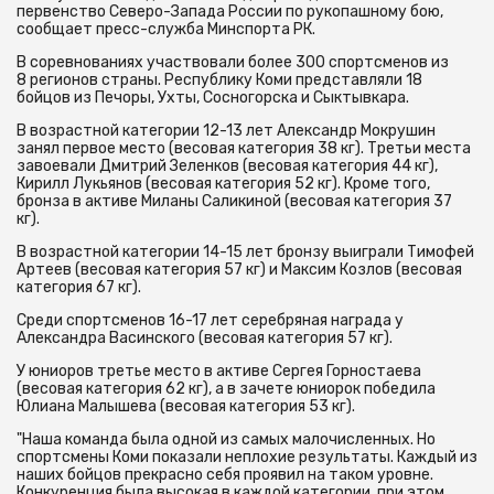
первенство Северо-Запада России по рукопашному бою,
сообщает пресс-служба Минспорта РК.
В соревнованиях участвовали более 300 спортсменов из
8 регионов страны. Республику Коми представляли 18
бойцов из Печоры, Ухты, Сосногорска и Сыктывкара.
В возрастной категории 12-13 лет Александр Мокрушин
занял первое место (весовая категория 38 кг). Третьи места
завоевали Дмитрий Зеленков (весовая категория 44 кг),
Кирилл Лукьянов (весовая категория 52 кг). Кроме того,
бронза в активе Миланы Саликиной (весовая категория 37
кг).
В возрастной категории 14-15 лет бронзу выиграли Тимофей
Артеев (весовая категория 57 кг) и Максим Козлов (весовая
категория 67 кг).
Среди спортсменов 16-17 лет серебряная награда у
Александра Васинского (весовая категория 57 кг).
У юниоров третье место в активе Сергея Горностаева
(весовая категория 62 кг), а в зачете юниорок победила
Юлиана Малышева (весовая категория 53 кг).
"Наша команда была одной из самых малочисленных. Но
спортсмены Коми показали неплохие результаты. Каждый из
наших бойцов прекрасно себя проявил на таком уровне.
Конкуренция была высокая в каждой категории, при этом