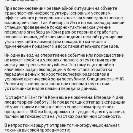
При возникновении чрезвычайной ситуации на объекте
транспортной инфраструктуры основным условием
эффективного реагирования является межведомственное
взаимодействие. Так 9 января в Инте на железнодорожной
станции проведенное пожарно-тактическое учение
позволило огнеборцам Коми разносторонне отработать
вопросы взаимодействия межведомственной группировки,
участвующей в ликвидации пожара, в том числе с
применением пожарного и восстановительного поездов.
Ни один выезд на оперативное событие или происшествие
не может пройти в условиях полного отсутствия связи
между экстренными службами. Поэтому еще одной из
ключевых задач экспедиции в Коми стала отработка
передачи данных по коротковолновой радиосвязи в
условиях арктической зоны республики. Специалисты МЧС
России организовали канал при полном отсутствии
устоявшихся видов связи и передачи данных.
"Эстафета Памяти" в Коми еще не окончена. Впереди 4 дня
плодотворной работы. На предстоящих этапах экспедиции
её участникам и прежде всего спасателям предстоит
преодолеть 400 км бездорожья по тундре, 3 дня в условиях
полной автономности на участках различной сложности.
В непростой маршрут отправится многофункциональная
техника высокой проходимости: