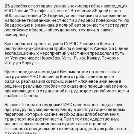
25 декабря стартовала уникальная масштабная экспедиция
МЧС России "Эстафета Памяти". В течение 35 дней около
300 спасателей и 120 единиц спецтехники по заснеженной
малоориентированной местности и ледовой поверхности, по
бездорожью и зимникам, в полной автономности тестируют
российские образцы оборудования, техники, а также
экипировку.
Как сообщает пресс-служба ГУ МЧС России по Коми, в
республику экспедиция прибыла 6 января в Усинск. За 5 дней
экспедиционных мероприятий участники преодолели путь
от Усинска через Новикбож, Усть-Лыжу, Кожву, Печору и
Инту до Воркуты.
Кроме передачи лампады с Вечным огнем на всех этапах
сотрудники МЧС России по Коми отработали вводные
задачи, реализация которых, имеет ключевое значение в
решении реальных проблем по оказанию помощи населению,
проживающего в отдалённой и труднодоступной местности
крайнего Севера.
На реке Печора сотрудники ГИМС провели нестандартную
процедуру по ускоренному вводу в эксплуатацию ледовых
переправ, которые крайне необходимы для обеспечения
транспортной доступности. При этом государственные
инспекторы по маломерным судам также оценили
готовность специальной техники, пригодной для работы на
таких водоемах.