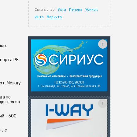
Сыктывкар
Ухта
Печора
Усинск
Инта
Воркута
ного
порта РК
бот. Между
да по
диться за
ый - 500
тные