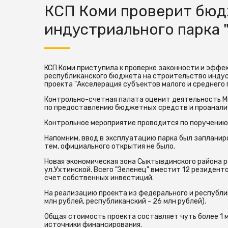
КСП Коми проверит бюд
индустриального парка 
КСП Коми приступила к проверке законности и эффе
республиканского бюджета на строительство индуст
проекта "Акселерация субъектов малого и среднего
Контрольно-счетная палата оценит деятельность М
по предоставлению бюджетных средств и проанали
Контрольное мероприятие проводится по поручению 
Напомним, ввод в эксплуатацию парка был запланир
тем, официального открытия не было.
Новая экономическая зона Сыктывдинского района р
ул.Ухтинской. Всего "Зеленец" вместит 12 резидент
счет собственных инвестиций.
На реализацию проекта из федерального и республ
млн рублей, республиканский - 26 млн рублей).
Общая стоимость проекта составляет чуть более 1 
источники финансирования.