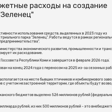
жетные расходы на создание
"Зеленец"
ктивности использования средств, выделенных в 2023 году из
риального парка "Зеленец". Работы ведутся в рамках региональ
 предпринимательства".
инистерства экономического развития, промышленности и транс
зирует их расходование.
Госсовета Республики Коми и завершится в феврале 2026 года.
ован на конец 2024 года с переносом на 2025 из-за сезонных ра
асполагается на месте бывших птичников и комбикормового заво
ов с учетом незастроенной территории, где объекты будут возво
иканского бюджетов выделено 526 миллионов рублей (федеральн
миллиарда рублей, из них 500 миллионов рублей - это внебюдже