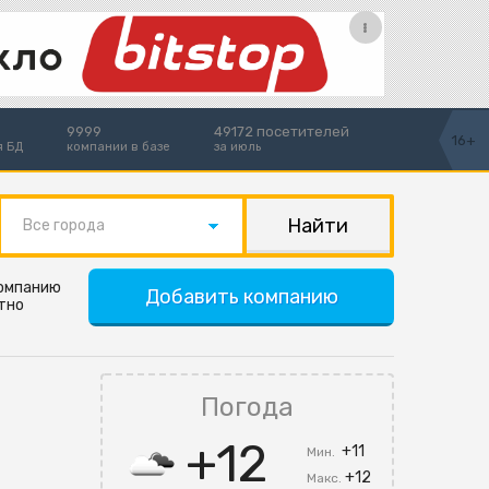
9999
49172 посетителей
16+
я БД
компании в базе
за июль
Все города
компанию
Добавить компанию
тно
Погода
+12
+11
Мин.
+12
Макс.