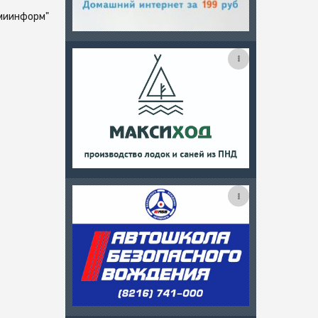
миинформ"