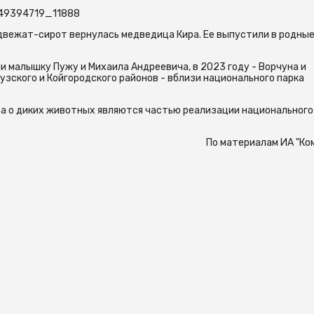
l-49394719_11888
едвежат-сирот вернулась медведица Кира. Ее выпустили в родные
и малышку Пужу и Михаила Андреевича, в 2023 году - Ворчуна и
узского и Койгородского районов - вблизи национального парка
та о диких животных являются частью реализации национального
По материалам ИА "Ко