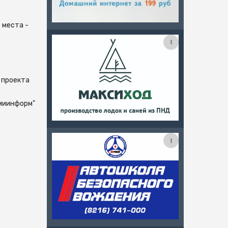
 места -
 проекта
миинформ"