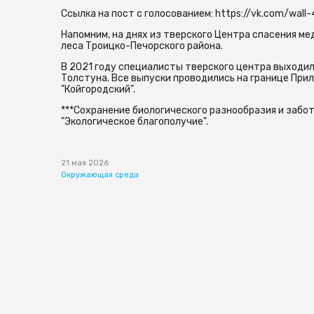
Ссылка на пост с голосованием: https://vk.com/wal
Напомним, на днях из тверского Центра спасения м
леса Троицко-Печорского района.
В 2021 году специалисты тверского центра выходил
Толстуна. Все выпуски проводились на границе Прил
"Койгородский".
***Сохранение биологического разнообразия и забо
"Экологическое благополучие".
21 мая 2026
Окружающая среда