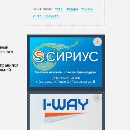
Сыктывкар
Ухта
Печора
Усинск
Инта
Воркута
нный
вотного
аправился
ельной