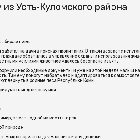
из Усть‑Куломского района
выбирают имя.
 забегал на дачи в поисках пропитания. В таком возрасте испуга
е граждане обратились в управление охраны и использования жи
естными усилиями животное удалось безопасно изъять.
формили необходимые документы, и уже на этой неделе малыш н
ть. Там ему помогут набрать вес и адаптироваться к самостоят
уют вернуть в родные леса Республики Коми.
придумать медвежонку имя.
ы
имер, в честь одной из местных рек
кой природе
ть можно варианты для мальчика и для девочки.