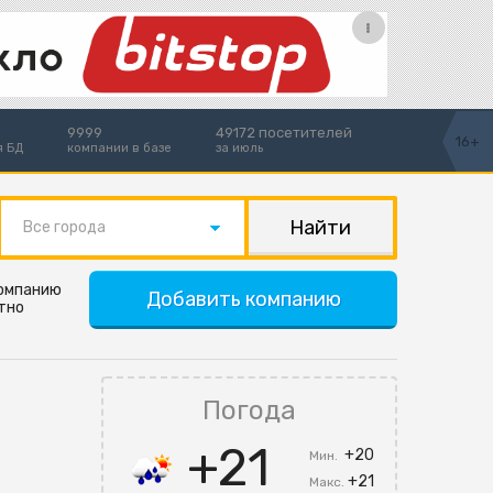
9999
49172 посетителей
16+
я БД
компании в базе
за июль
Все города
компанию
Добавить компанию
тно
Погода
+21
+20
Мин.
+21
Макс.