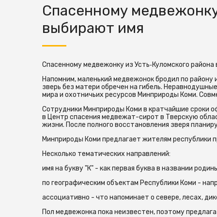
Спасенному медвежонку 
выбирают имя
Спасенному медвежонку из Усть‑Куломского района 
Напомним, маленький медвежонок бродил по району и
зверь без матери обречен на гибель. Неравнодушны
мира и охотничьих ресурсов Минприроды Коми. Совм
Сотрудники Минприроды Коми в кратчайшие сроки о
в Центр спасения медвежат-сирот в Тверскую облас
жизни. После полного восстановления зверя планир
Минприроды Коми предлагает жителям республики 
Несколько тематических направлений:
имя на букву "К" - как первая буква в названии родин
по географическим объектам Республики Коми - напр
ассоциативно - что напоминает о севере, лесах, ди
Пол медвежонка пока неизвестен, поэтому предлага