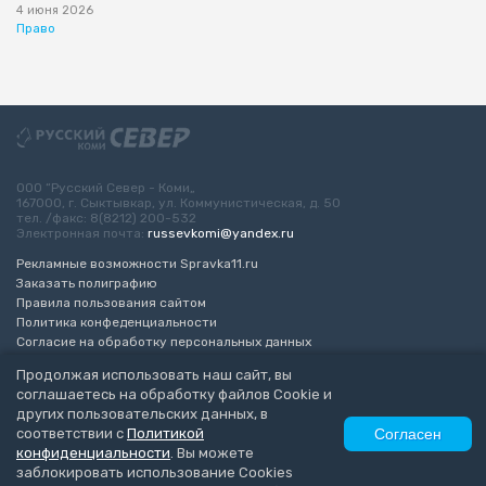
4 июня 2026
Право
ООО “Русский Север - Коми„
167000, г. Сыктывкар, ул. Коммунистическая, д. 50
тел. /факс: 8(8212) 200-532
Электронная почта:
russevkomi@yandex.ru
Рекламные возможности Spravka11.ru
Заказать полиграфию
Правила пользования сайтом
Политика конфеденциальности
Согласие на обработку персональных данных
Возрастное ограничение 16+
Продолжая использовать наш сайт, вы
соглашаетесь на обработку файлов Cookie и
Разработка сайта
“ЭкспертБизнесГрупп”
других пользовательских данных, в
© 2010-2026 Русский Север - Коми
соответствии с
Политикой
Согласен
конфиденциальности
. Вы можете
заблокировать использование Cookies