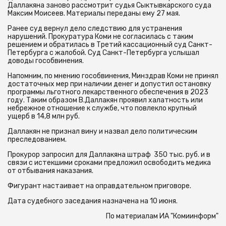
Даллакяна заново рассмотрит судья Сыктывкарского суда
Максим Моисеев. Материалы переданы ему 27 мая.
Ранее суд вернул дело следствию для устранения
нарушений. Прокуратура Коми не согласилась с таким
решением и обратилась в Третий кассационный суд Санкт-
Петербурга с жалобой. Суд Санкт-Петербурга услышал
доводы гособвинения.
Напомним, по мнению гособвинения, Минздрав Коми не принял
достаточных мер при наличии денег и допустил остановку
программы льготного лекарственного обеспечения в 2023
году. Таким образом В.Даллакян проявил халатность или
небрежное отношение к службе, что повлекло крупный
ущерб в 14,8 млн руб.
Даллакян не признал вину и назвал дело политическим
преследованием.
Прокурор запросил для Даллакяна штраф 350 тыс. руб. и в
связи с истекшими сроками предложил освободить медика
от отбывания наказания.
Фигурант настаивает на оправдательном приговоре.
Дата судебного заседания назначена на 10 июня.
По материалам ИА "Комиинформ"