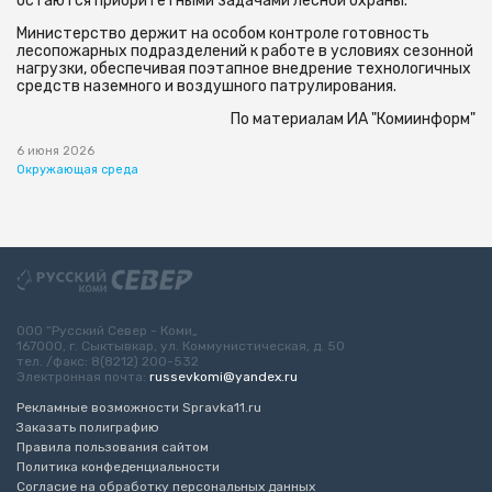
остаются приоритетными задачами лесной охраны.
Министерство держит на особом контроле готовность
лесопожарных подразделений к работе в условиях сезонной
нагрузки, обеспечивая поэтапное внедрение технологичных
средств наземного и воздушного патрулирования.
По материалам ИА "Комиинформ"
6 июня 2026
Окружающая среда
ООО “Русский Север - Коми„
167000, г. Сыктывкар, ул. Коммунистическая, д. 50
тел. /факс: 8(8212) 200-532
Электронная почта:
russevkomi@yandex.ru
Рекламные возможности Spravka11.ru
Заказать полиграфию
Правила пользования сайтом
Политика конфеденциальности
Согласие на обработку персональных данных