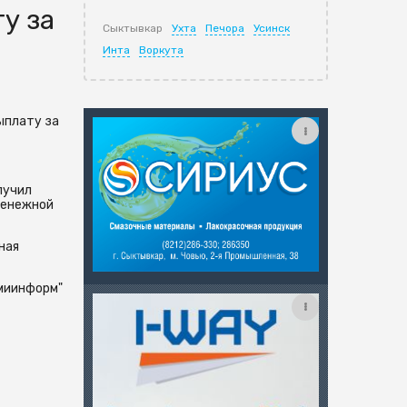
у за
Сыктывкар
Ухта
Печора
Усинск
Инта
Воркута
ыплату за
лучил
денежной
ная
миинформ"