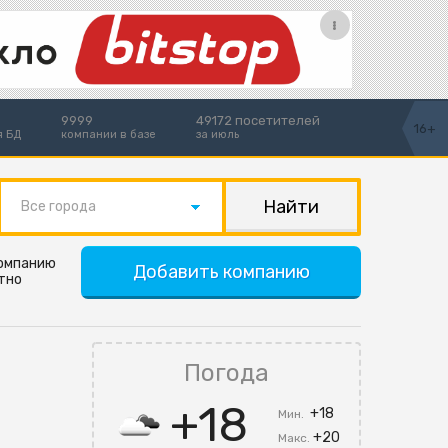
9999
49172 посетителей
16+
я БД
компании в базе
за июль
Все города
компанию
Добавить компанию
тно
Погода
+18
+18
Мин.
+20
Макс.