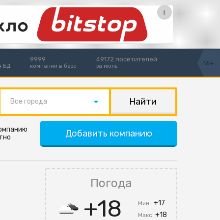
9999
49172 посетителей
16+
я БД
компании в базе
за июль
Все города
компанию
Добавить компанию
тно
Погода
+18
+17
Мин.
+18
Макс.