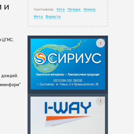
 и
Сыктывкар
Ухта
Печора
Усинск
Инта
Воркута
 ЦГМС.
х дождей.
миинформ"