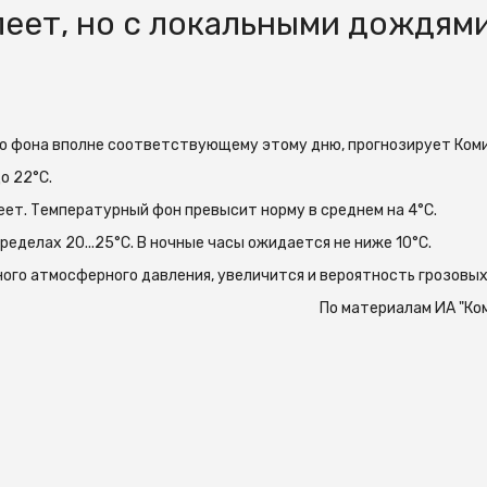
леет, но с локальными дождями
го фона вполне соответствующему этому дню, прогнозирует Коми
о 22°С.
еет. Температурный фон превысит норму в среднем на 4°С.
еделах 20...25°С. В ночные часы ожидается не ниже 10°С.
ого атмосферного давления, увеличится и вероятность грозовы
По материалам ИА "Ко