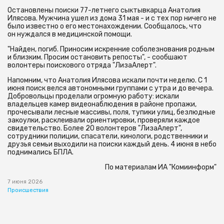
Остановлены поиски 77-летнего сыктывкарца Анатолия
Илясова. Мужчина ушел из дома 31 мая - и с тех пор ничего не
было известно о его местонахождении. Сообщалось, что
он нуждался в медицинской помощи.
"Найден, погиб. Приносим искренние соболезнования родным
и близким. Просим остановить репосты", - сообшают
волонтеры поискового отряда "ЛизаАлерт".
Напомним, что Анатолия Илясова искали почти неделю. С 1
июня поиск велся автономными группами с утра и до вечера.
Добровольцы проделали огромную работу: искали
владельцев камер видеонаблюдения в районе пропажи,
прочесывали лесные массивы, поля, тупики улиц, безлюдные
закоулки, расклеивали ориентировки, проверяли каждое
свидетельство. Более 20 волонтеров "ЛизаАлерт",
сотрудники полиции, спасатели, кинологи, родственники и
друзья семьи выходили на поиски каждый день. 4 июня в небо
поднимались БПЛА.
По материалам ИА "Комиинформ"
7 июня 2026
Происшествия