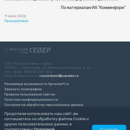
По материалам ИА "Комиинформ"
11 июня 2026
Происшествия
ООО “Русский Север - Коми„
167000, г. Сыктывкар, ул. Коммунистическая, д. 50
тел. /факс: 8(8212) 200-532
Электронная почта:
russevkomi@yandex.ru
Рекламные возможности Spravka11.ru
Заказать полиграфию
Правила пользования сайтом
Политика конфеденциальности
Согласие на обработку персональных данных
Возрастное ограничение 16+
Продолжая использовать наш сайт, вы
соглашаетесь на обработку файлов Cookie и
Разработка сайта
“ЭкспертБизнесГрупп”
других пользовательских данных, в
© 2010-2026 Русский Север - Коми
соответствии с
Политикой
Согласен