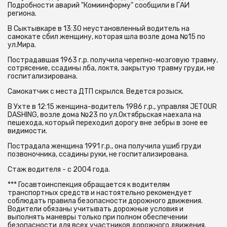
Подробности аварий "Комиинформу" сообщили в ГАИ
региона.
В Сыктывкаре в 13:30 неустановленный водитель на
самокате сбил женщину, которая шла возле дома №15 по
ул.Мира.
Пострадавшая 1963 г.р. получила черепно-мозговую травму,
сотрясение, ссадины лба, локтя, закрытую травму груди, не
госпитализирована.
Самокатчик с места ДТП скрылся. Ведется розыск.
В Ухте в 12:15 женщина-водитель 1986 г.р., управляя JETOUR
DASHING, возле дома №23 по ул.Октябрьская наехала на
пешехода, который переходил дорогу вне зебры в зоне ее
видимости.
Пострадала женщина 1991 г.р., она получила ушиб груди
позвоночника, ссадины руки, не госпитализирована.
Стаж водителя - с 2004 года.
*** Госавтоинспекция обращается к водителям
транспортных средств и настоятельно рекомендует
соблюдать правила безопасности дорожного движения.
Водители обязаны учитывать дорожные условия и
выполнять маневры только при полном обеспечении
безопасности для всех участников дорожного движения.