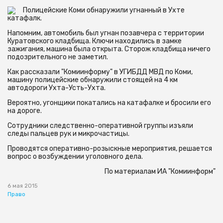
Полицейские Коми обнаружили угнанный в Ухте
катафалк.
Напомним, автомобиль был угнан позавчера с территории
Куратовского кладбища. Ключи находились в замке
зажигания, машина была открыта. Сторож кладбища ничего
подозрительного не заметил.
Как рассказали "Комиинформу" в УГИБДД МВД по Коми,
машину полицейские обнаружили стоящей на 4 км
автодороги Ухта-Усть-Ухта.
Вероятно, угонщики покатались на катафалке и бросили его
на дороге.
Сотрудники следственно-оперативной группы изъяли
следы пальцев рук и микрочастицы.
Проводятся оперативно-розыскные мероприятия, решается
вопрос о возбуждении уголовного дела.
По материалам ИА "Комиинформ"
6 мая 2015
Право