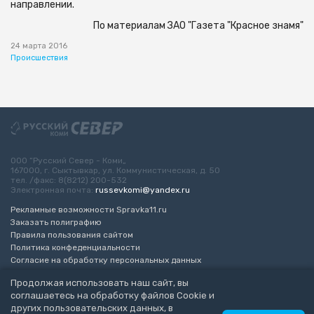
направлении.
По материалам ЗАО "Газета "Красное знамя"
24 марта 2016
Происшествия
ООО “Русский Север - Коми„
167000, г. Сыктывкар, ул. Коммунистическая, д. 50
тел. /факс: 8(8212) 200-532
Электронная почта:
russevkomi@yandex.ru
Рекламные возможности Spravka11.ru
Заказать полиграфию
Правила пользования сайтом
Политика конфеденциальности
Согласие на обработку персональных данных
Возрастное ограничение 16+
Продолжая использовать наш сайт, вы
соглашаетесь на обработку файлов Cookie и
Разработка сайта
“ЭкспертБизнесГрупп”
других пользовательских данных, в
© 2010-2026 Русский Север - Коми