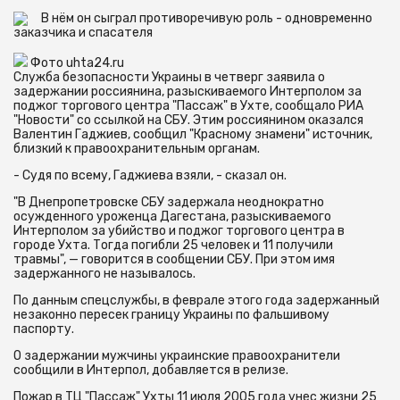
В нём он сыграл противоречивую роль - одновременно
заказчика и спасателя
Фото uhta24.ru
Служба безопасности Украины в четверг заявила о
задержании россиянина, разыскиваемого Интерполом за
поджог торгового центра "Пассаж" в Ухте, сообщало РИА
"Новости" со ссылкой на СБУ. Этим россиянином оказался
Валентин Гаджиев, сообщил "Красному знамени" источник,
близкий к правоохранительным органам.
- Судя по всему, Гаджиева взяли, - сказал он.
"В Днепропетровске СБУ задержала неоднократно
осужденного уроженца Дагестана, разыскиваемого
Интерполом за убийство и поджог торгового центра в
городе Ухта. Тогда погибли 25 человек и 11 получили
травмы", — говорится в сообщении СБУ. При этом имя
задержанного не называлось.
По данным спецслужбы, в феврале этого года задержанный
незаконно пересек границу Украины по фальшивому
паспорту.
О задержании мужчины украинские правоохранители
сообщили в Интерпол, добавляется в релизе.
Пожар в ТЦ "Пассаж" Ухты 11 июля 2005 года унес жизни 25