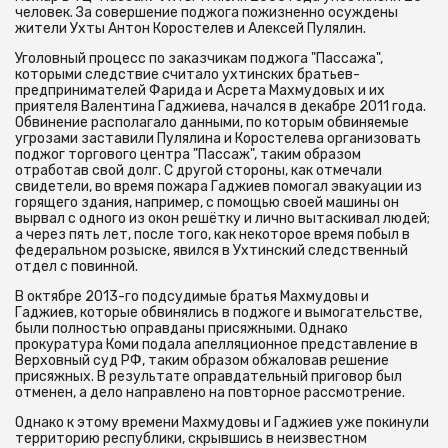
человек. За совершение поджога пожизненно осуждены
жители Ухты Антон Коростелев и Алексей Пулялин.
Уголовный процесс по заказчикам поджога "Пассажа",
которыми следствие считало ухтинских братьев-
предпринимателей Фарида и Асрета Махмудовых и их
приятеля Валентина Гаджиева, начался в декабре 2011 года.
Обвинение располагало данными, по которым обвиняемые
угрозами заставили Пулялина и Коростелева организовать
поджог торгового центра "Пассаж", таким образом
отработав свой долг. С другой стороны, как отмечали
свидетели, во время пожара Гаджиев помогал эвакуации из
горящего здания, например, с помощью своей машины он
вырвал с одного из окон решётку и лично вытаскивал людей;
а через пять лет, после того, как некоторое время побыл в
федеральном розыске, явился в Ухтинский следственный
отдел с повинной.
В октябре 2013-го подсудимые братья Махмудовы и
Гаджиев, которые обвинялись в поджоге и вымогательстве,
были полностью оправданы присяжными. Однако
прокуратура Коми подала апелляционное представление в
Верховный суд РФ, таким образом обжаловав решение
присяжных. В результате оправдательный приговор был
отменен, а дело направлено на повторное рассмотрение.
Однако к этому времени Махмудовы и Гаджиев уже покинули
территорию республики, скрывшись в неизвестном