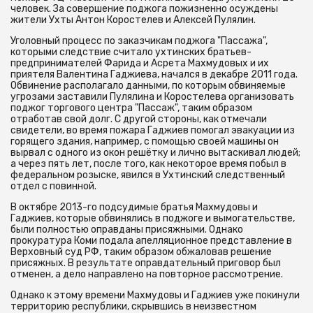
человек. За совершение поджога пожизненно осуждены
жители Ухты Антон Коростелев и Алексей Пулялин.
Уголовный процесс по заказчикам поджога "Пассажа",
которыми следствие считало ухтинских братьев-
предпринимателей Фарида и Асрета Махмудовых и их
приятеля Валентина Гаджиева, начался в декабре 2011 года.
Обвинение располагало данными, по которым обвиняемые
угрозами заставили Пулялина и Коростелева организовать
поджог торгового центра "Пассаж", таким образом
отработав свой долг. С другой стороны, как отмечали
свидетели, во время пожара Гаджиев помогал эвакуации из
горящего здания, например, с помощью своей машины он
вырвал с одного из окон решётку и лично вытаскивал людей;
а через пять лет, после того, как некоторое время побыл в
федеральном розыске, явился в Ухтинский следственный
отдел с повинной.
В октябре 2013-го подсудимые братья Махмудовы и
Гаджиев, которые обвинялись в поджоге и вымогательстве,
были полностью оправданы присяжными. Однако
прокуратура Коми подала апелляционное представление в
Верховный суд РФ, таким образом обжаловав решение
присяжных. В результате оправдательный приговор был
отменен, а дело направлено на повторное рассмотрение.
Однако к этому времени Махмудовы и Гаджиев уже покинули
территорию республики, скрывшись в неизвестном