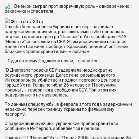
В нём он сыграл противоречивую роль - одновременно
заказчика и спасателя
Фото uhta24.ru
Служба безопасности Украины в четверг заявила о
задержании россиянина, разыскиваемого Интерполом за
поджог торгового центра "Пассаж" в Ухте, сообщало РИА
"Новости" со ссылкой на СБУ. Этим россиянином оказался
Валентин Гаджиев, сообщил "Красному знамени" источник,
близкий к правоохранительным органам.
- Судя по всему, Гаджиева взяли, - сказал он.
"В Днепропетровске СБУ задержала неоднократно
осужденного уроженца Дагестана, разыскиваемого
Интерполом за убийство и поджог торгового центра в
городе Ухта. Тогда погибли 25 человек и 11 получили
травмы", — говорится в сообщении СБУ. При этом имя
задержанного не называлось.
По данным спецслужбы, в феврале этого года задержанный
незаконно пересек границу Украины по фальшивому
паспорту.
О задержании мужчины украинские правоохранители
сообщили в Интерпол, добавляется в релизе.
Пожар в ТЦ "Пассаж" Ухты 11 июля 2005 года унес жизни 25