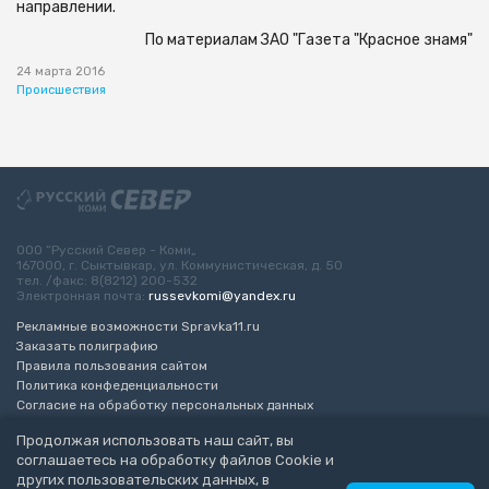
направлении.
По материалам ЗАО "Газета "Красное знамя"
24 марта 2016
Происшествия
ООО “Русский Север - Коми„
167000, г. Сыктывкар, ул. Коммунистическая, д. 50
тел. /факс: 8(8212) 200-532
Электронная почта:
russevkomi@yandex.ru
Рекламные возможности Spravka11.ru
Заказать полиграфию
Правила пользования сайтом
Политика конфеденциальности
Согласие на обработку персональных данных
Возрастное ограничение 16+
Продолжая использовать наш сайт, вы
соглашаетесь на обработку файлов Cookie и
Разработка сайта
“ЭкспертБизнесГрупп”
других пользовательских данных, в
© 2010-2026 Русский Север - Коми