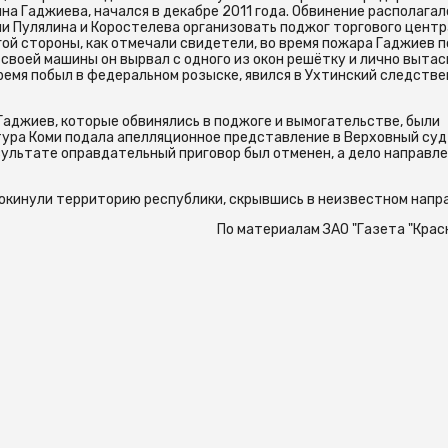
а Гаджиева, начался в декабре 2011 года. Обвинение располагал
и Пулялина и Коростелева организовать поджог торгового центр
угой стороны, как отмечали свидетели, во время пожара Гаджиев 
 своей машины он вырвал с одного из окон решётку и лично выта
 время побыл в федеральном розыске, явился в Ухтинский следств
Гаджиев, которые обвинялись в поджоге и вымогательстве, были
ура Коми подала апелляционное представление в Верховный суд
ультате оправдательный приговор был отменен, а дело направле
окинули территорию республики, скрывшись в неизвестном напр
По материалам ЗАО "Газета "Крас