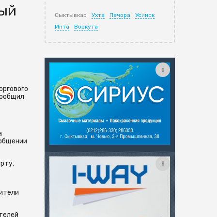
мый
Сыктывкар
Ухта
Печора
Усинск
Инта
Воркута
оргового
сообщил
а
ообщении
рту.
жители
ателей