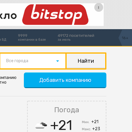
9999
49172 посетителей
16+
я БД
компании в базе
за июль
Все города
компанию
Добавить компанию
тно
Погода
+21
+21
Мин.
+23
Макс.