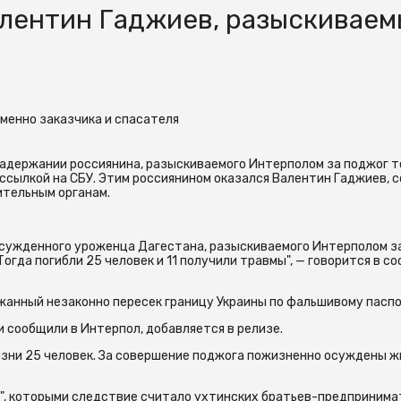
алентин Гаджиев, разыскивае
еменно заказчика и спасателя
задержании россиянина, разыскиваемого Интерполом за поджог т
 ссылкой на СБУ. Этим россиянином оказался Валентин Гаджиев, 
ительным органам.
сужденного уроженца Дагестана, разыскиваемого Интерполом з
Тогда погибли 25 человек и 11 получили травмы", — говорится в с
жанный незаконно пересек границу Украины по фальшивому паспо
 сообщили в Интерпол, добавляется в релизе.
жизни 25 человек. За совершение поджога пожизненно осуждены 
а", которыми следствие считало ухтинских братьев-предприним