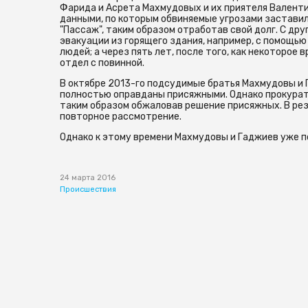
Фарида и Асрета Махмудовых и их приятеля Валентин
данными, по которым обвиняемые угрозами заставил
"Пассаж", таким образом отработав свой долг. С др
эвакуации из горящего здания, например, с помощью
людей; а через пять лет, после того, как некоторое
отдел с повинной.
В октябре 2013-го подсудимые братья Махмудовы и 
полностью оправданы присяжными. Однако прокурат
таким образом обжаловав решение присяжных. В рез
повторное рассмотрение.
Однако к этому времени Махмудовы и Гаджиев уже п
24 марта 2016
Происшествия