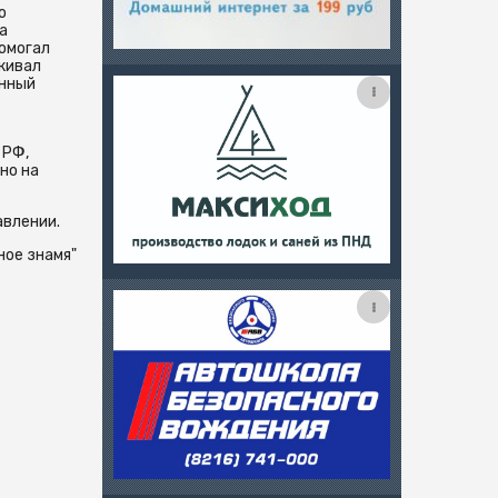
о
а
помогал
скивал
енный
 РФ,
но на
авлении.
ное знамя"