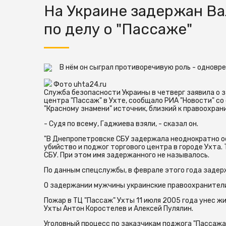
На Украине задержан В
по делу о "Пассаже"
В нём он сыграл противоречивую роль - одновр
Фото uhta24.ru
Служба безопасности Украины в четверг заявила о 
центра "Пассаж" в Ухте, сообщало РИА "Новости" со
"Красному знамени" источник, близкий к правоохран
- Судя по всему, Гаджиева взяли, - сказал он.
"В Днепропетровске СБУ задержала неоднократно о
убийство и поджог торгового центра в городе Ухта. 
СБУ. При этом имя задержанного не называлось.
По данным спецслужбы, в феврале этого года задер
О задержании мужчины украинские правоохранители
Пожар в ТЦ "Пассаж" Ухты 11 июля 2005 года унес 
Ухты Антон Коростелев и Алексей Пулялин.
Уголовный процесс по заказчикам поджога "Пассаж