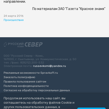
направлении.
По материалам ЗАО "Газета "Красное знамя"
24 марта 2016
Происшествия
ООО “Русский Север - Коми„
167000, г. Сыктывкар, ул. Коммунистическая, д. 50
тел. /факс: 8(8212) 200-532
Электронная почта:
russevkomi@yandex.ru
Рекламные возможности Spravka11.ru
Заказать полиграфию
Правила пользования сайтом
Политика конфеденциальности
Согласие на обработку персональных данных
Возрастное ограничение 16+
Продолжая использовать наш сайт, вы
соглашаетесь на обработку файлов Cookie и
Разработка сайта
“ЭкспертБизнесГрупп”
других пользовательских данных, в
© 2010-2026 Русский Север - Коми