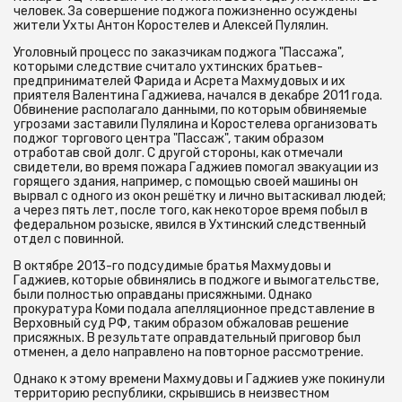
человек. За совершение поджога пожизненно осуждены
жители Ухты Антон Коростелев и Алексей Пулялин.
Уголовный процесс по заказчикам поджога "Пассажа",
которыми следствие считало ухтинских братьев-
предпринимателей Фарида и Асрета Махмудовых и их
приятеля Валентина Гаджиева, начался в декабре 2011 года.
Обвинение располагало данными, по которым обвиняемые
угрозами заставили Пулялина и Коростелева организовать
поджог торгового центра "Пассаж", таким образом
отработав свой долг. С другой стороны, как отмечали
свидетели, во время пожара Гаджиев помогал эвакуации из
горящего здания, например, с помощью своей машины он
вырвал с одного из окон решётку и лично вытаскивал людей;
а через пять лет, после того, как некоторое время побыл в
федеральном розыске, явился в Ухтинский следственный
отдел с повинной.
В октябре 2013-го подсудимые братья Махмудовы и
Гаджиев, которые обвинялись в поджоге и вымогательстве,
были полностью оправданы присяжными. Однако
прокуратура Коми подала апелляционное представление в
Верховный суд РФ, таким образом обжаловав решение
присяжных. В результате оправдательный приговор был
отменен, а дело направлено на повторное рассмотрение.
Однако к этому времени Махмудовы и Гаджиев уже покинули
территорию республики, скрывшись в неизвестном