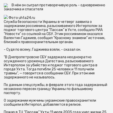
В нём он сыграл противоречивую роль - одновременно
заказчика и спасателя
Фото uhta24.ru
Служба безопасности Украины в четверг заявила о
задержании россиянина, разыскиваемого Интерполом за
поджог торгового центра "Пассаж" в Ухте, сообщало РИА
"Новости" со ссылкой на СБУ. Этим россиянином оказался
Валентин Гаджиев, сообщил "Красному знамени" источник,
близкий к правоохранительным органам.
- Судя по всему, Гаджиева взяли, - сказал он.
"В Днепропетровске СБУ задержала неоднократно
осужденного уроженца Дагестана, разыскиваемого
Интерполом за убийство и поджог торгового центра в
городе Ухта. Тогда погибли 25 человек и 11 получили
травмы", — говорится в сообщении СБУ. При этом имя
задержанного не называлось.
По данным спецслужбы, в феврале этого года задержанный
незаконно пересек границу Украины по фальшивому
паспорту.
О задержании мужчины украинские правоохранители
сообщили в Интерпол, добавляется в релизе.
Пожар в ТЦ "Пассаж" Ухты 11 июля 2005 года унес жизни 25