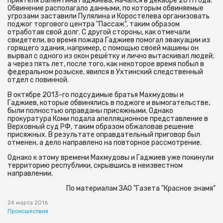
приятеля Валентина Гаджиева, начался в декабре 2011 года.
Обвинение располагало данными, по которым обвиняемые
угрозами заставили Пулялина и Коростелева организовать
поджог торгового центра "Пассаж", таким образом
отработав свой долг. С другой стороны, как отмечали
свидетели, во время пожара Гаджиев помогал эвакуации из
горящего здания, например, с помощью своей машины он
вырвал с одного из окон решётку и лично вытаскивал людей;
а через пять лет, после того, как некоторое время побыл в
федеральном розыске, явился в Ухтинский следственный
отдел с повинной.
В октябре 2013-го подсудимые братья Махмудовы и
Гаджиев, которые обвинялись в поджоге и вымогательстве,
были полностью оправданы присяжными. Однако
прокуратура Коми подала апелляционное представление в
Верховный суд РФ, таким образом обжаловав решение
присяжных. В результате оправдательный приговор был
отменен, а дело направлено на повторное рассмотрение.
Однако к этому времени Махмудовы и Гаджиев уже покинули
территорию республики, скрывшись в неизвестном
направлении.
По материалам ЗАО "Газета "Красное знамя"
24 марта 2016
Происшествия