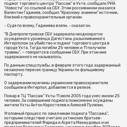
поджог торгового центра "Пассаж" в Ухте, сообщало РИА
"Новости" со ссылкой на СБУ. Этим россиянином оказался
Валентин Гаджиев, сообщил "Красному знамени" источник,
близкий к правоохранительным органам.
- Судя по всему, Гаджиева взяли, - сказал он.
"В Днепропетровске СБУ задержала неоднократно
осужденного уроженца Дагестана, разыскиваемого
Интерполом за убийство и поджог торгового центра в
городе Ухта. Тогда погибли 25 человек и 11 получили
травмы", — говорится в сообщении СБУ. При этом имя
задержанного не называлось.
По данным спецслужбы, в феврале этого года задержанный
незаконно пересек границу Украины по фальшивому
паспорту.
О задержании мужчины украинские правоохранители
сообщили в Интерпол, добавляется в релизе.
Пожар в ТЦ "Пассаж" Ухты 11 июля 2005 года унес жизни 25
человек. За совершение поджога пожизненно осуждены
жители Ухты Антон Коростелев и Алексей Пулялин.
Уголовный процесс по заказчикам поджога "Пассажа",
которыми следствие считало ухтинских братьев-
предпринимателей Фарида и Асрета Махмудовых и их