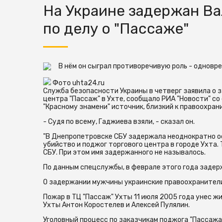
На Украине задержан В
по делу о "Пассаже"
В нём он сыграл противоречивую роль - одновр
Фото uhta24.ru
Служба безопасности Украины в четверг заявила о 
центра "Пассаж" в Ухте, сообщало РИА "Новости" со
"Красному знамени" источник, близкий к правоохран
- Судя по всему, Гаджиева взяли, - сказал он.
"В Днепропетровске СБУ задержала неоднократно о
убийство и поджог торгового центра в городе Ухта. 
СБУ. При этом имя задержанного не называлось.
По данным спецслужбы, в феврале этого года задер
О задержании мужчины украинские правоохранители
Пожар в ТЦ "Пассаж" Ухты 11 июля 2005 года унес 
Ухты Антон Коростелев и Алексей Пулялин.
Уголовный процесс по заказчикам поджога "Пассаж