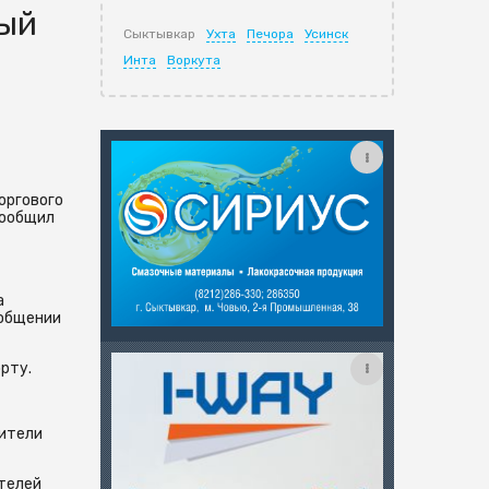
мый
Сыктывкар
Ухта
Печора
Усинск
Инта
Воркута
оргового
сообщил
а
ообщении
рту.
жители
ателей