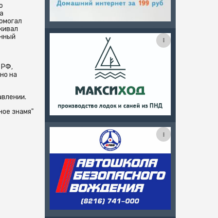
о
а
помогал
скивал
енный
 РФ,
но на
авлении.
ное знамя"