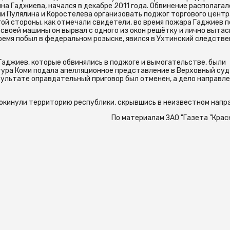
а Гаджиева, начался в декабре 2011 года. Обвинение располагал
и Пулялина и Коростелева организовать поджог торгового центр
угой стороны, как отмечали свидетели, во время пожара Гаджиев 
 своей машины он вырвал с одного из окон решётку и лично выта
 время побыл в федеральном розыске, явился в Ухтинский следств
Гаджиев, которые обвинялись в поджоге и вымогательстве, были
ура Коми подала апелляционное представление в Верховный суд
ультате оправдательный приговор был отменен, а дело направле
окинули территорию республики, скрывшись в неизвестном напр
По материалам ЗАО "Газета "Крас