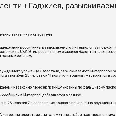
алентин Гаджиев, разыскивае
еменно заказчика и спасателя
задержании россиянина, разыскиваемого Интерполом за поджог т
 ссылкой на СБУ. Этим россиянином оказался Валентин Гаджиев, 
ительным органам.
сужденного уроженца Дагестана, разыскиваемого Интерполом з
Тогда погибли 25 человек и 11 получили травмы", — говорится в с
жанный незаконно пересек границу Украины по фальшивому паспо
 сообщили в Интерпол, добавляется в релизе.
жизни 25 человек. За совершение поджога пожизненно осуждены 
а", которыми следствие считало ухтинских братьев-предприним