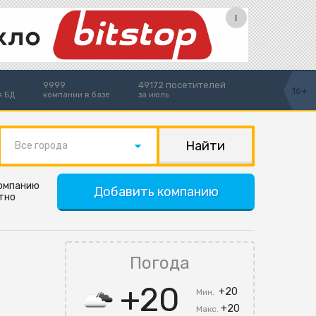
9999
49172 посетителей
16+
я БД
компании в базе
за июль
Все города
компанию
Добавить компанию
тно
Погода
+20
+20
Мин.
+20
Макс.