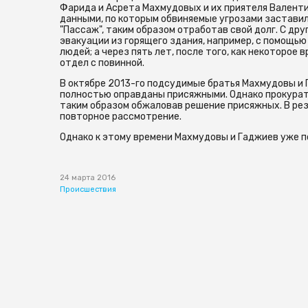
Фарида и Асрета Махмудовых и их приятеля Валентин
данными, по которым обвиняемые угрозами заставил
"Пассаж", таким образом отработав свой долг. С др
эвакуации из горящего здания, например, с помощью
людей; а через пять лет, после того, как некоторое
отдел с повинной.
В октябре 2013-го подсудимые братья Махмудовы и 
полностью оправданы присяжными. Однако прокурат
таким образом обжаловав решение присяжных. В рез
повторное рассмотрение.
Однако к этому времени Махмудовы и Гаджиев уже п
24 марта 2016
Происшествия