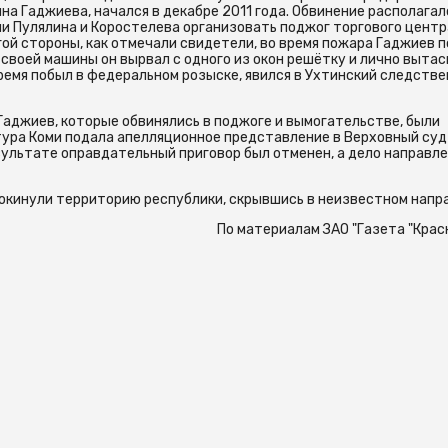
а Гаджиева, начался в декабре 2011 года. Обвинение располагал
и Пулялина и Коростелева организовать поджог торгового центр
угой стороны, как отмечали свидетели, во время пожара Гаджиев 
 своей машины он вырвал с одного из окон решётку и лично выта
 время побыл в федеральном розыске, явился в Ухтинский следств
Гаджиев, которые обвинялись в поджоге и вымогательстве, были
ура Коми подала апелляционное представление в Верховный суд
ультате оправдательный приговор был отменен, а дело направле
окинули территорию республики, скрывшись в неизвестном напр
По материалам ЗАО "Газета "Крас