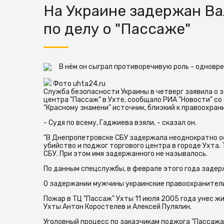
На Украине задержан В
по делу о "Пассаже"
В нём он сыграл противоречивую роль - одновр
Фото uhta24.ru
Служба безопасности Украины в четверг заявила о 
центра "Пассаж" в Ухте, сообщало РИА "Новости" со
"Красному знамени" источник, близкий к правоохран
- Судя по всему, Гаджиева взяли, - сказал он.
"В Днепропетровске СБУ задержала неоднократно о
убийство и поджог торгового центра в городе Ухта. 
СБУ. При этом имя задержанного не называлось.
По данным спецслужбы, в феврале этого года задер
О задержании мужчины украинские правоохранители
Пожар в ТЦ "Пассаж" Ухты 11 июля 2005 года унес 
Ухты Антон Коростелев и Алексей Пулялин.
Уголовный процесс по заказчикам поджога "Пассаж