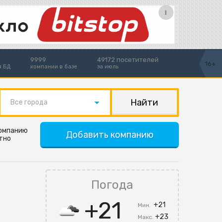
9999
49172 посетителей
16+
я БД
компании в базе
за июль
Все города
компанию
Добавить компанию
тно
Погода
+21
+21
Мин.
+23
Макс.