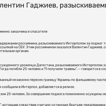
алентин Гаджиев, разыскивае
еменно заказчика и спасателя
задержании россиянина, разыскиваемого Интерполом за поджог т
 ссылкой на СБУ. Этим россиянином оказался Валентин Гаджиев, 
ительным органам.
сужденного уроженца Дагестана, разыскиваемого Интерполом з
Тогда погибли 25 человек и 11 получили травмы", — говорится в с
жанный незаконно пересек границу Украины по фальшивому паспо
 сообщили в Интерпол, добавляется в релизе.
жизни 25 человек. За совершение поджога пожизненно осуждены 
а", которыми следствие считало ухтинских братьев-предприним