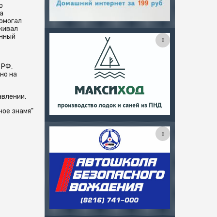
о
а
помогал
скивал
енный
 РФ,
но на
авлении.
ное знамя"