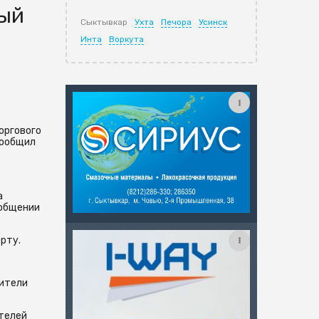
мый
Сыктывкар
Ухта
Печора
Усинск
Инта
Воркута
оргового
сообщил
а
ообщении
рту.
жители
ателей