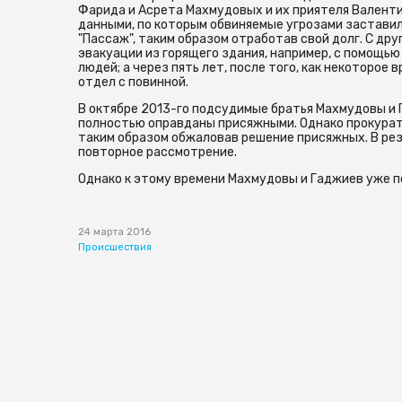
Фарида и Асрета Махмудовых и их приятеля Валентин
данными, по которым обвиняемые угрозами заставил
"Пассаж", таким образом отработав свой долг. С др
эвакуации из горящего здания, например, с помощью
людей; а через пять лет, после того, как некоторое
отдел с повинной.
В октябре 2013-го подсудимые братья Махмудовы и 
полностью оправданы присяжными. Однако прокурат
таким образом обжаловав решение присяжных. В рез
повторное рассмотрение.
Однако к этому времени Махмудовы и Гаджиев уже п
24 марта 2016
Происшествия