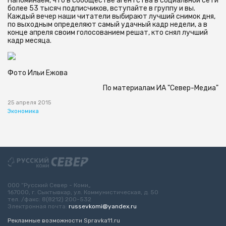
Напоминаем, что в сообществе агентства в социальной сети
более 53 тысяч подписчиков, вступайте в группу и вы.
Каждый вечер наши читатели выбирают лучший снимок дня,
по выходным определяют самый удачный кадр недели, а в
конце апреля своим голосованием решат, кто снял лучший
кадр месяца.
Фото Ильи Ежова
По материалам ИА "Север-Медиа"
25 апреля 2015
Экономика
ООО “Русский Север - Коми„
167000, г. Сыктывкар, ул. Коммунистическая, д. 50
тел. /факс: 8(8212) 200-532
Электронная почта:
russevkomi@yandex.ru
Рекламные возможности Spravka11.ru