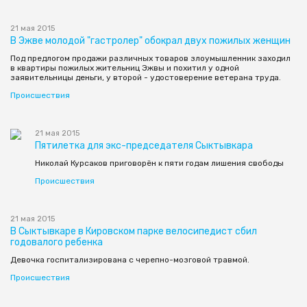
21 мая 2015
В Эжве молодой "гастролер" обокрал двух пожилых женщин
Под предлогом продажи различных товаров злоумышленник заходил
в квартиры пожилых жительниц Эжвы и похитил у одной
заявительницы деньги, у второй - удостоверение ветерана труда.
Происшествия
21 мая 2015
Пятилетка для экс-председателя Сыктывкара
Николай Курсаков приговорён к пяти годам лишения свободы
Происшествия
21 мая 2015
В Сыктывкаре в Кировском парке велосипедист сбил
годовалого ребенка
Девочка госпитализирована с черепно-мозговой травмой.
Происшествия