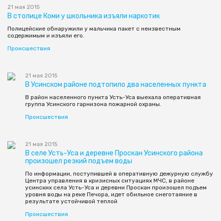
21 мая 2015
В столице Коми у школьника изъяли наркотик
Полицейские обнаружили у мальчика пакет с неизвестным
содержимым и изъяли его.
Происшествия
21 мая 2015
В Усинском районе подтопило два населенных пункта
В район населенного пункта Усть-Уса выехала оперативная
группа Усинского гарнизона пожарной охраны.
Происшествия
21 мая 2015
В селе Усть-Уса и деревне Проскан Усинского района
произошел резкий подъем воды
По информации, поступившей в оперативную дежурную службу
Центра управления в кризисных ситуациях МЧС, в районе
усинских села Усть-Уса и деревни Проскан произошел подъем
уровня воды на реке Печора, идет обильное снеготаяние в
результате устойчивой теплой
Происшествия