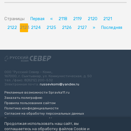
Страницы
Первая
«
2118
2119
2120
2121
2122
2123
2124
2125
2126
2127
»
Последняя
ООО “Русский Север - Коми„
167000, г. Сыктывкар, ул. Коммунистическая, д. 50
тел. /факс: 8(8212) 200-532
Электронная почта:
russevkomi@yandex.ru
Рекламные возможности Spravka11.ru
Заказать полиграфию
Правила пользования сайтом
Политика конфеденциальности
Согласие на обработку персональных данных
Возрастное ограничение 16+
Продолжая использовать наш сайт, вы
соглашаетесь на обработку файлов Cookie и
Разработка сайта
“ЭкспертБизнесГрупп”