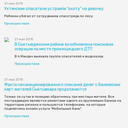
21 мая 2015
Ухтинские спасатели устроили "охоту" на девочку
Ребенок убегал от сотрудников спасотряда по лесу.
Происшествия
21 мая 2015
В Сыктывдинском районе возобновлена поисковая
операция на месте произошедшего ДТП
В п.Мандач выехала группа спасателей и водолазов.
Происшествия
21 мая 2015
Факты несанкционированного списания денег с банковских
карт жителей Сыктывкара продолжаются
Только за сутки в полицию обратились три местных жителя. Все
пострадавшие являются клиентами одного из крупнейших банков на
территории региона и пользуются телефонами, на которые
подключена онлайн услуга "Мобильный банк".
Происшествия