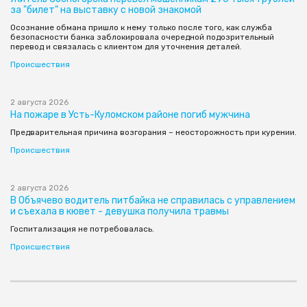
за "билет" на выставку c новой знакомой
Осознание обмана пришло к нему только после того, как служба
безопасности банка заблокировала очередной подозрительный
перевод и связалась с клиентом для уточнения деталей.
Происшествия
2 августа 2026
На пожаре в Усть-Куломском районе погиб мужчина
Предварительная причина возгорания – неосторожность при курении.
Происшествия
2 августа 2026
В Объячево водитель питбайка не справилась с управлением
и съехала в кювет - девушка получила травмы
Госпитализация не потребовалась.
Происшествия