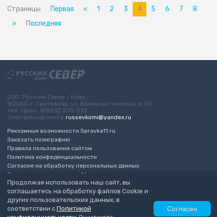
Страницы
Первая
«
1
2
3
4
5
6
7
8
»
Последняя
ООО “Русский Север - Коми„
167000, г. Сыктывкар, ул. Коммунистическая, д. 50
тел. /факс: 8(8212) 200-532
Электронная почта:
russevkomi@yandex.ru
Рекламные возможности Spravka11.ru
Заказать полиграфию
Правила пользования сайтом
Политика конфеденциальности
Согласие на обработку персональных данных
Возрастное ограничение 16+
Продолжая использовать наш сайт, вы
соглашаетесь на обработку файлов Cookie и
Разработка сайта
“ЭкспертБизнесГрупп”
других пользовательских данных, в
© 2010-2026 Русский Север - Коми
соответствии с
Политикой
Согласен