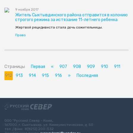
9 ноября 2017
Житель Сыктывдинского района отправится в колонию
строгого режима за истязание 11-летнего ребенка
Жертвой рецидивиста стала дочь сожительницы.
Право
Страницы
Первая
«
907
908
909
910
911
912
913
914
915
916
»
Последняя
ООО “Русский Север - Коми„
167000, г. Сыктывкар, ул. Коммунистическая, д. 50
тел. /факс: 8(8212) 200-532
Электронная почта:
russevkomi@yandex.ru