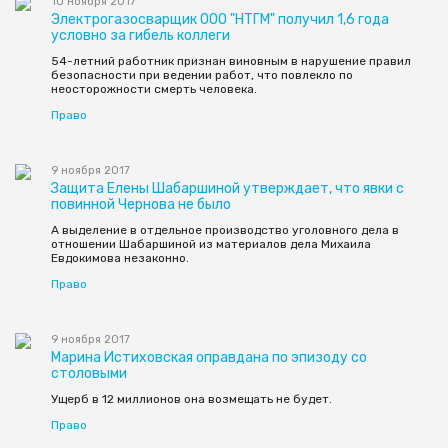
10 ноября 2017
Электрогазосварщик ООО "НТГМ" получил 1,6 года
условно за гибель коллеги
54-летний работник признан виновным в нарушение правил
безопасности при ведении работ, что повлекло по
неосторожности смерть человека.
Право
9 ноября 2017
Защита Елены Шабаршиной утверждает, что явки с
повинной Чернова не было
А выделение в отдельное производство уголовного дела в
отношении Шабаршиной из материалов дела Михаила
Евдокимова незаконно.
Право
9 ноября 2017
Марина Истиховская оправдана по эпизоду со
столовыми
Ущерб в 12 миллионов она возмещать не будет.
Право